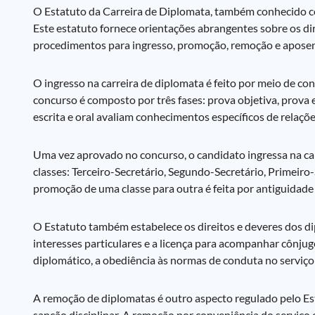
O Estatuto da Carreira de Diplomata, também conhecido com
Este estatuto fornece orientações abrangentes sobre os di
procedimentos para ingresso, promoção, remoção e aposent
O ingresso na carreira de diplomata é feito por meio de con
concurso é composto por três fases: prova objetiva, prova 
escrita e oral avaliam conhecimentos específicos de relações
Uma vez aprovado no concurso, o candidato ingressa na carr
classes: Terceiro-Secretário, Segundo-Secretário, Primeiro
promoção de uma classe para outra é feita por antiguidade
O Estatuto também estabelece os direitos e deveres dos dipl
interesses particulares e a licença para acompanhar cônju
diplomático, a obediência às normas de conduta no serviço 
A remoção de diplomatas é outro aspecto regulado pelo Es
sanção disciplinar. A remoção por conveniência do serviço 