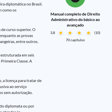
ra diplomática no Brasil.
em como os
Manual completo de Direito
Administrativo do básico ao
avançado
 de curso superior. O
3.8
(10)
, enquanto as provas
70 capítulos
rangeiras, entre outros.
é estruturada em seis
 Primeira Classe. A
 a licença para tratar de
usiva ao serviço
os sem autorização.
 do diplomata ou por
a atender às