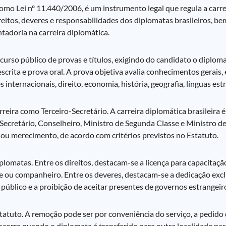
o Lei nº 11.440/2006, é um instrumento legal que regula a carrei
reitos, deveres e responsabilidades dos diplomatas brasileiros, b
adoria na carreira diplomática.
curso público de provas e títulos, exigindo do candidato o diploma
escrita e prova oral. A prova objetiva avalia conhecimentos gerais
 internacionais, direito, economia, história, geografia, línguas est
eira como Terceiro-Secretário. A carreira diplomática brasileira 
-Secretário, Conselheiro, Ministro de Segunda Classe e Ministro de
 ou merecimento, de acordo com critérios previstos no Estatuto.
omatas. Entre os direitos, destacam-se a licença para capacitação,
ge ou companheiro. Entre os deveres, destacam-se a dedicação excl
público e a proibição de aceitar presentes de governos estrangeir
tatuto. A remoção pode ser por conveniência do serviço, a pedido
ocorre quando o diplomata é transferido para outra localidade par