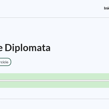
Iní
de Diplomata
rcício