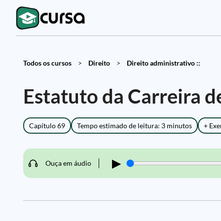
Todos os cursos
>
Direito
>
Direito administrativo ::
Estatuto da Carreira 
Capítulo 69
Tempo estimado de leitura: 3 minutos
+ Exe
▶
Ouça em áudio