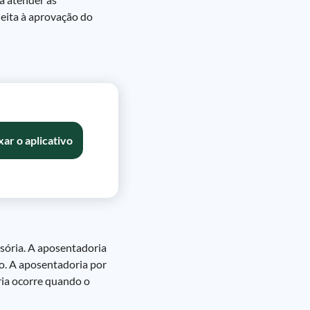
jeita à aprovação do
xar o aplicativo
lsória. A aposentadoria
ão. A aposentadoria por
ria ocorre quando o