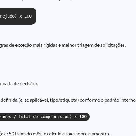
nejado) x 100
ras de exceção mais rígidas e melhor triagem de solicitações.
tomada de decisão).
finida (e, se aplicável, tipo/etiqueta) conforme o padrão interno
zados / Total de compromissos) x 100
x.: 50 itens do mês) e calcule a taxa sobre a amostra.