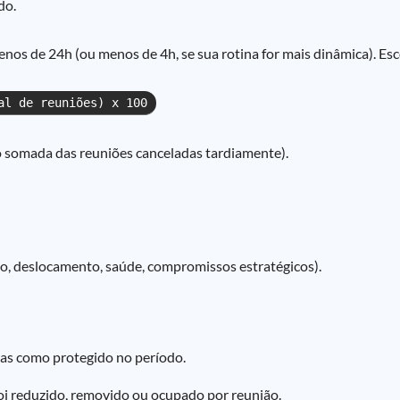
do.
nos de 24h (ou menos de 4h, se sua rotina for mais dinâmica). Es
al de reuniões) x 100
 somada das reuniões canceladas tardiamente).
ação, deslocamento, saúde, compromissos estratégicos).
as como protegido no período.
oi reduzido, removido ou ocupado por reunião.