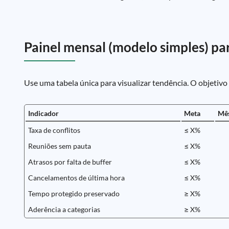
Painel mensal (modelo simples) p
Use uma tabela única para visualizar tendência. O objetivo
Indicador
Meta
Mês
Taxa de conflitos
≤ X%
Reuniões sem pauta
≤ X%
Atrasos por falta de buffer
≤ X%
Cancelamentos de última hora
≤ X%
Tempo protegido preservado
≥ X%
Aderência a categorias
≥ X%