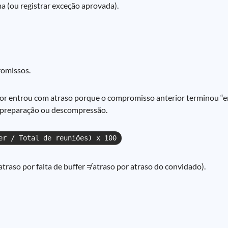
 (ou registrar exceção aprovada).
romissos.
tor entrou com atraso porque o compromisso anterior terminou “
, preparação ou descompressão.
er / Total de reuniões) x 100
traso por falta de buffer ≠ atraso por atraso do convidado).