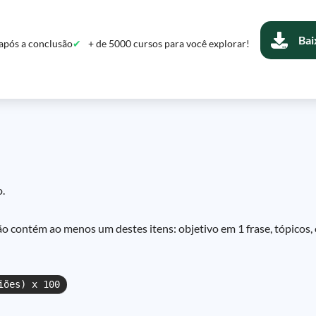
Bai
após a conclusão
+ de 5000 cursos para você explorar!
o.
o contém ao menos um destes itens: objetivo em 1 frase, tópicos,
iões) x 100