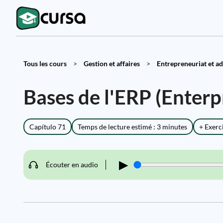
Tous les cours
>
Gestion et affaires
>
Entrepreneuriat et adm
Bases de l'ERP (Enterp
Capítulo 71
Temps de lecture estimé : 3 minutes
+ Exerc
▶
Écouter en audio