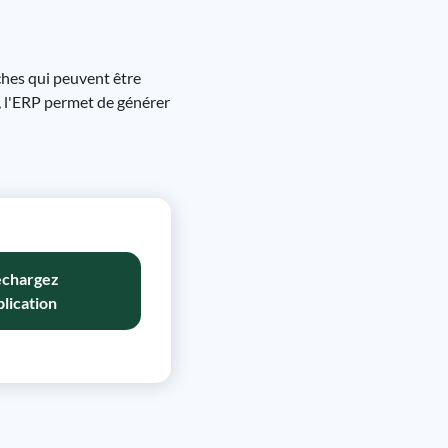
ches qui peuvent être
s, l'ERP permet de générer
échargez
plication