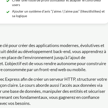
Créer une route de profil utilisateur et adapter le contrôleur
users
Ajouter un système d’avis “j’aime / j’aime pas” (likes/dislikes) et
sa logique
clé pour créer des applications modernes, évolutives et
atuit dédié au développement back-end, vous apprendrez à
 en place de l’environnement jusqu’à l’ajout de
et. L’objectif est de vous rendre autonome pour construire
être consommée par un front-end web ou mobile.
 Express afin de créer un serveur HTTP, structurer votre
açon claire. Le cours aborde aussi l’accès aux données via
 une base de données, manipuler des entités et sécuriser
mprenant ces fondamentaux, vous gagnerez en confiance
avec vos besoins.