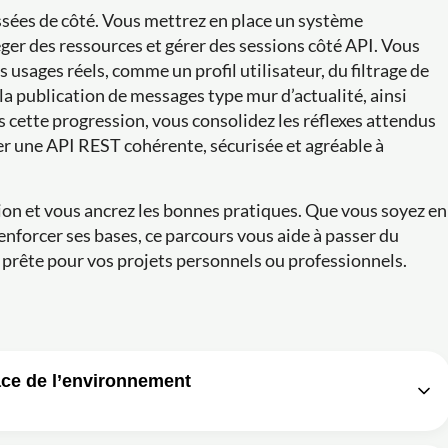
aissées de côté. Vous mettrez en place un système
ger des ressources et gérer des sessions côté API. Vous
usages réels, comme un profil utilisateur, du filtrage de
a publication de messages type mur d’actualité, ainsi
s cette progression, vous consolidez les réflexes attendus
rer une API REST cohérente, sécurisée et agréable à
ion et vous ancrez les bonnes pratiques. Que vous soyez en
nforcer ses bases, ce parcours vous aide à passer du
t prête pour vos projets personnels ou professionnels.
ace de l’environnement
tion et configuration de l'environnement • Épisode 1
11m