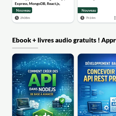
Express, MongoDB, React.js,
Socket.io and JWT
Nouveau
Nouveau
2h08m
7h14m
Ebook + livres audio gratuits ! App