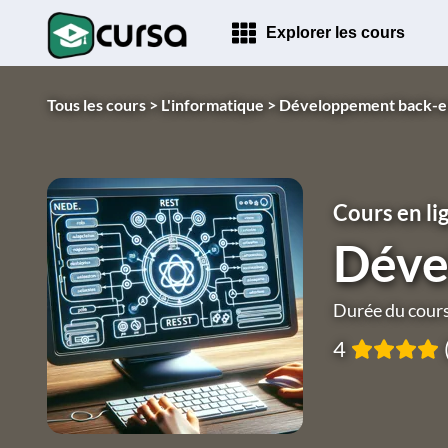
Explorer les cours
Tous les cours >
L'informatique >
Développement back-e
Cours en li
Déve
Durée du cours 
4