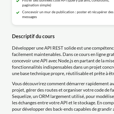
Filtrer des données côté API (query params, conditions,
pagination simple)
Concevoir un mur de publication : poster et récupérer des
messages
Descriptif du cours
Développer une API REST solide est une compétence 
facilement maintenables. Dans ce cours en ligne gr
concevoir une API avec Node.js en partant de la mise
fonctionnalités indispensables dans un projet concr
une base technique propre, réutilisable et prête à 
Vous découvrirez comment démarrer rapidement avec
projet, gérer des routes et organiser votre code de f
Sequelize, un ORM largement utilisé, pour modéliser
les échanges entre votre API et le stockage. En co
pour développer des back-ends capables de grandir 