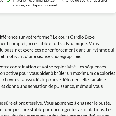
de
Matériel recommandé (26 min) : tenue de sport, chaussures
stables, eau, tapis optionnel
différence sur votre forme ? Le cours Cardio Boxe
ent complet, accessible et ultra dynamique. Vous
du bassin et exercices de renforcement dans un rythme qui
ue et motivant d’une séance chorégraphiée.
votre coordination et votre explosivité. Les séquences
on active pour vous aider à brûler un maximum de calories
o boxe est aussi idéale pour se défouler : elle canalise
s et donne une sensation de puissance, même si vous
ue sûre et progressive. Vous apprenez à engager le buste,
der une posture stable pour protéger les articulations. Les
gues, des focus comme abdos, fessiers ou agilité, et des