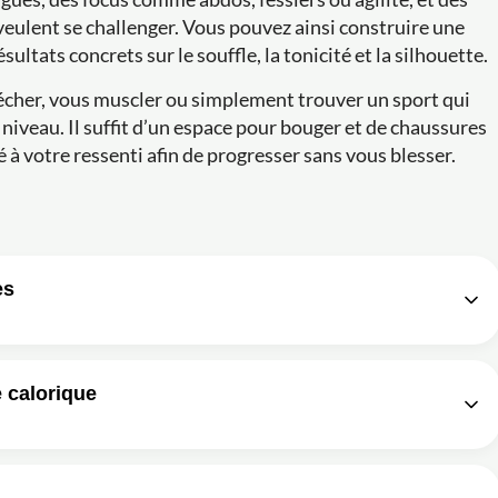
veulent se challenger. Vous pouvez ainsi construire une
ultats concrets sur le souffle, la tonicité et la silhouette.
sécher, vous muscler ou simplement trouver un sport qui
niveau. Il suffit d’un espace pour bouger et de chaussures
é à votre ressenti afin de progresser sans vous blesser.
es
 AVEC LA CARDIO BOXE #GYMDIRECTCHALLENGE
25m
dio boxe ?
 calorique
AVEC LA CARDIO BOXE - GYM DIRECT
25m
- GYM DIRECT
25m
boxe par rapport à d'autres formes d'exercice physique?
M DIRECT
o boxe selon l'introduction de la séance?
25m