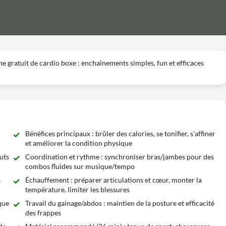
ne gratuit de cardio boxe : enchaînements simples, fun et efficaces
Bénéfices principaux : brûler des calories, se tonifier, s’affiner
et améliorer la condition physique
cuts
Coordination et rythme : synchroniser bras/jambes pour des
combos fluides sur musique/tempo
a
Échauffement : préparer articulations et cœur, monter la
température, limiter les blessures
que
Travail du gainage/abdos : maintien de la posture et efficacité
des frappes