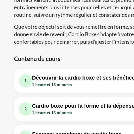
entraînements plus intenses pour celles et ceux qui 
routine, suivre un rythme régulier et constater des rés
Que votre objectif soit de vous remettre en forme, 
donne envie de revenir, Cardio Boxe s’adapte à votre 
confortables pour démarrer, puis d’ajuster l’intensit
Contenu du cours
Découvrir la cardio boxe et ses bénéfic
1
1 heure et 16 minutes
Leçon vidéo : JOUR 3 : ÊTRE EN FORME
Exercice: Quel est l'objectif principal d'une séance de car
Cardio boxe pour la forme et la dépense
2
1 heure et 16 minutes
Leçon vidéo : TRANSPIRER ET S'AMUSER 
Leçon vidéo : FAIRE DE LA CARDIO BOXE 
Exercice: Quels sont les avantages principaux du cardio 
Leçon vidéo : SÉANCE CARDIO BOXE - GY
Exercice: Quel est le principal bénéfice physique du cardi
Séances complètes de cardio boxe