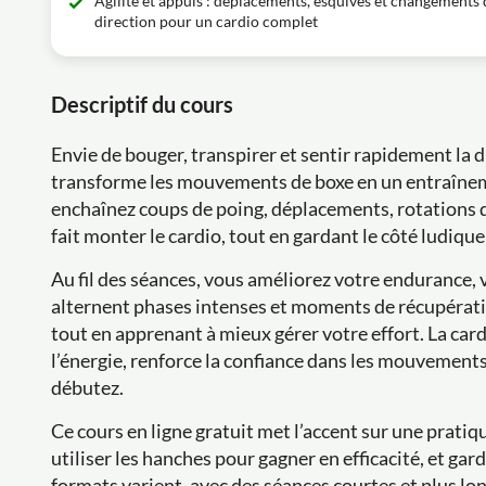
Agilité et appuis : déplacements, esquives et changements 
direction pour un cardio complet
Descriptif du cours
Envie de bouger, transpirer et sentir rapidement la 
transforme les mouvements de boxe en un entraînem
enchaînez coups de poing, déplacements, rotations 
fait monter le cardio, tout en gardant le côté ludiq
Au fil des séances, vous améliorez votre endurance, 
alternent phases intenses et moments de récupérati
tout en apprenant à mieux gérer votre effort. La cardi
l’énergie, renforce la confiance dans les mouvement
débutez.
Ce cours en ligne gratuit met l’accent sur une pratiq
utiliser les hanches pour gagner en efficacité, et gar
formats varient, avec des séances courtes et plus lon