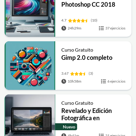
Photoshop CC 2018
4.7
(10)
24h29m
37 ejercicios
Curso Gratuito
Gimp 2.0 completo
3.67
(3)
10h58m
6 ejercicios
Curso Gratuito
Revelado y Edición
Fotográfica en
Lightroom CC 2022
Nuevo
4h41m
21 ejercicios