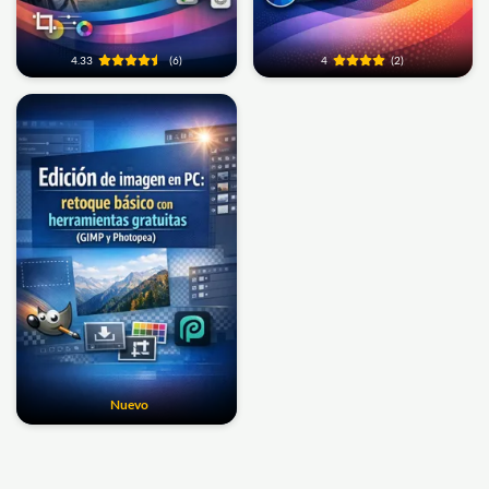
4.33
(6)
4
(2)
Nuevo