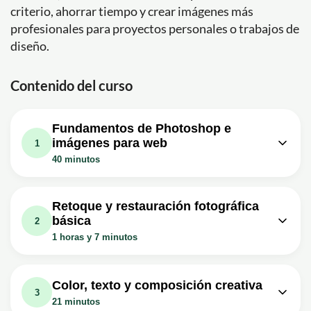
criterio, ahorrar tiempo y crear imágenes más
profesionales para proyectos personales o trabajos de
diseño.
Contenido del curso
Fundamentos de Photoshop e
imágenes para web
1
40 minutos
Lección en vídeo: Curso de
PHOTOSHOP para principiantes -
13m
Retoque y restauración fotográfica
Clase #1
básica
2
Ejercicio: ¿Cómo crear un documento en blanco
1 horas y 7 minutos
configurando tamaño y unidades en Photoshop?
Lección en vídeo: Cómo Restaurar
Lección en vídeo: Curso de
una Foto Antigua Dañada en
37m
PHOTOSHOP para principiantes -
14m
Color, texto y composición creativa
Photoshop (Fácil y Paso a Paso)
3
Clase #2
21 minutos