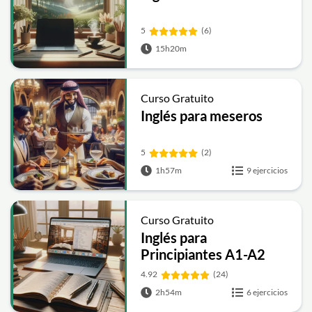
5
(6)
15h20m
Curso Gratuito
Inglés para meseros
5
(2)
1h57m
9 ejercicios
Curso Gratuito
Inglés para
Principiantes A1-A2
4.92
(24)
2h54m
6 ejercicios