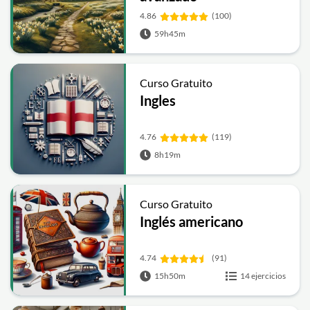
4.86
(100)
59h45m
Curso Gratuito
Ingles
4.76
(119)
8h19m
Curso Gratuito
Inglés americano
4.74
(91)
15h50m
14 ejercicios