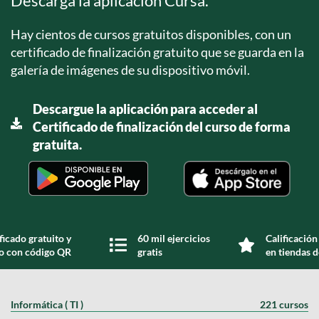
Descarga la aplicación Cursa.
Hay cientos de cursos gratuitos disponibles, con un
certificado de finalización gratuito que se guarda en la
galería de imágenes de su dispositivo móvil.
Descargue la aplicación para acceder al
Certificado de finalización del curso de forma
gratuita.
ficado gratuito y
60 mil ejercicios
Calificación
do con código QR
gratis
en tiendas d
Informática ( TI )
221 cursos