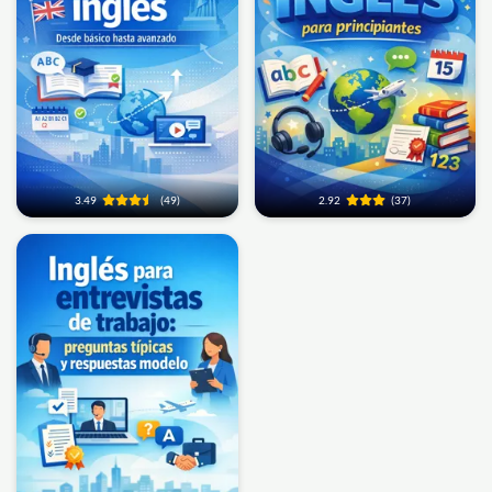
3.49
(49)
2.92
(37)