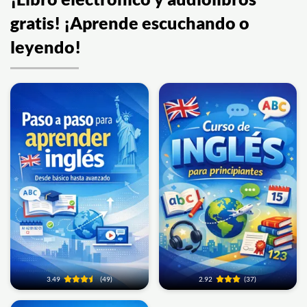
gratis! ¡Aprende escuchando o
leyendo!
3.49
(49)
2.92
(37)