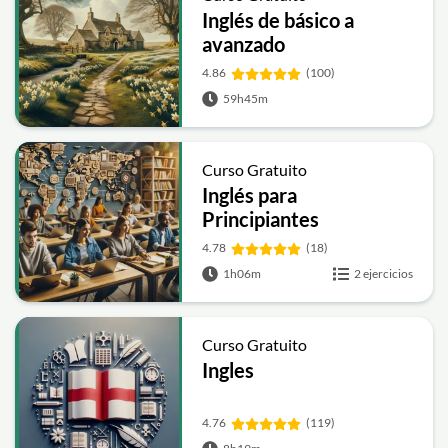
Inglés de básico a
avanzado
4.86
(100)
59h45m
Curso Gratuito
Inglés para
Principiantes
4.78
(18)
1h06m
2 ejercicios
Curso Gratuito
Ingles
4.76
(119)