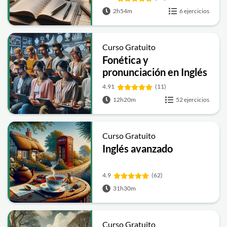
2h54m
6 ejercicios
Curso Gratuito
Fonética y
pronunciación en Inglés
4.91
(11)
12h20m
52 ejercicios
Curso Gratuito
Inglés avanzado
4.9
(62)
31h30m
Curso Gratuito