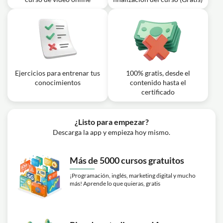
late
Lección en vídeo: Present Perfect
Passive: Presente Perfecto en Voz
13m
Pasiva - Parte 10 | Listening Exercise
Lección en vídeo: Present Perfect
Passive: Presente Perfecto en Voz
14m
Ejercicios para entrenar tus
100% gratis, desde el
Pasiva - Parte 11 | Past Participles
conocimientos
contenido hasta el
certificado
¿Listo para empezar?
Descarga la app y empieza hoy mismo.
Más de 5000 cursos gratuitos
¡Programación, inglés, marketing digital y mucho
más! Aprende lo que quieras, gratis