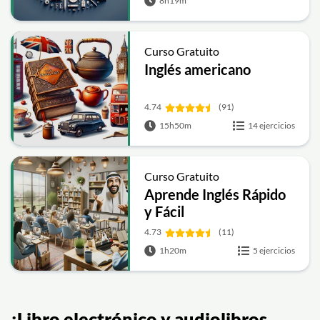
8h19m
Curso Gratuito
Inglés americano
4.74
(91)
15h50m
14 ejercicios
Curso Gratuito
Aprende Inglés Rápido
y Fácil
4.73
(11)
1h20m
5 ejercicios
¡Libro electrónico y audiolibros