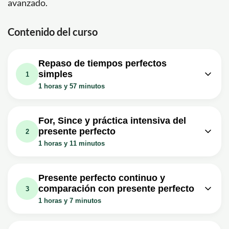
avanzado.
Contenido del curso
Repaso de tiempos perfectos
simples
1
1 horas y 57 minutos
Lección en vídeo: PASO 1 -
AVANZADOS : REPASO DE PASADOS
31m
For, Since y práctica intensiva del
PARTICIPIOS IRREGULARES EN
presente perfecto
2
INGLÉS | IRREGULAR VERBS
1 horas y 11 minutos
Lección en vídeo: PASO 2 -
Lección en vídeo: PASO 7 -
AVANZADOS: REPASO - CÓMO USAR
17m
AVANZADOS: CÓMO SE USA FOR Y
EL PRESENTE PERFECTO EN INGLÉS
24m
Presente perfecto continuo y
SINCE EN INGLÉS | EXPLICACIÓN Y
comparación con presente perfecto
3
Lección en vídeo: PASO 3 -
EJERCICIO
1 horas y 7 minutos
AVANZADOS: CÓMO SE USA YET CON
17m
Lección en vídeo: PASO 8 -
EL PRESENTE PERFECTO | PRESENT
Lección en vídeo: PASO 11 -
AVANZADOS: EJERCICIOS PARA
PERFECT TENSE