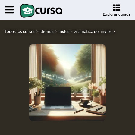
Explorar cursos
Todos los cursos >
Idiomas >
Inglés >
Gramática del inglés >