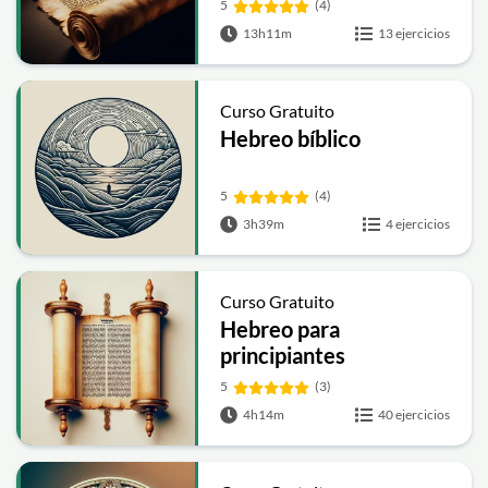
5
(4)
13h11m
13 ejercicios
Curso Gratuito
Hebreo bíblico
5
(4)
3h39m
4 ejercicios
Curso Gratuito
Hebreo para
principiantes
5
(3)
4h14m
40 ejercicios