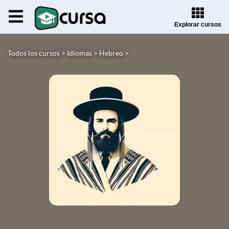
Explorar cursos
Todos los cursos >
Idiomas >
Hebreo >