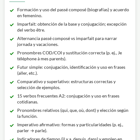
Formación y uso del passé composé (biografías) y acuerdo
en femenino.
Imparfait: obtención de la base y conjugación; excepción
del verbo être.
Alternancia passé composé vs imparfait para narrar
jornada y vacaciones.
Pronombres COD/COI y sustitución correcta (p. ej., Je
téléphone à mes parents).
Futur simple: conjugación, identificación y uso en frases
(aller, etc.).
Comparativo y superlativo: estructuras correctas y
selección de ejemplos.
15 verbos frecuentes A2: conjugación y uso en frases
cotidianas.
Pronombres relativos (qui, que, où, dont) y elección según
la función.
Imperativo afirmativo: formas y particularidades (p. ej.,
parler → parle).
Indicadores de tiempo (il y a, depuis, dans) y empleo en