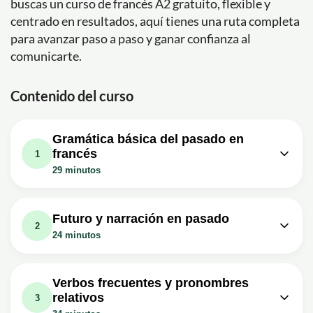
buscas un curso de francés A2 gratuito, flexible y
centrado en resultados, aquí tienes una ruta completa
para avanzar paso a paso y ganar confianza al
comunicarte.
Contenido del curso
Gramática básica del pasado en
francés
1
29 minutos
Lección en vídeo: ????????FRANÇAIS
A2 - COURS 1 : LE PASSÉ COMPOSÉ
11m
Futuro y narración en pasado
FACILE | LA BIOGRAPHIE
2
24 minutos
Ejercicio: En passé composé, ¿cuál es la forma correcta
si el sujeto es una mujer?
Lección en vídeo: ????????FRANÇAIS
A2 - COURS 4 : LE FUTUR SIMPLE
08m
Lección en vídeo: ????????FRANÇAIS
Verbos frecuentes y pronombres
FACILE EXERCICE INTERACTIF
A2 - COURS 2 : L'IMPARFAIT FACILE
08m
relativos
3
EXERCICE
Ejercicio: Completa la frase en francés: Demain, ils ... au