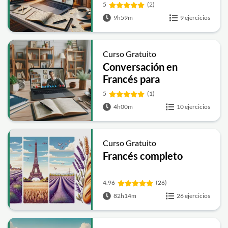
5
(2)
9h59m
9 ejercicios
Curso Gratuito
Conversación en
Francés para
Principiantes
5
(1)
4h00m
10 ejercicios
Curso Gratuito
Francés completo
4.96
(26)
82h14m
26 ejercicios