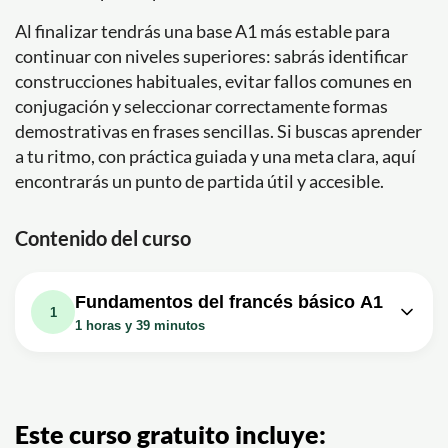
Al finalizar tendrás una base A1 más estable para
continuar con niveles superiores: sabrás identificar
construcciones habituales, evitar fallos comunes en
conjugación y seleccionar correctamente formas
demostrativas en frases sencillas. Si buscas aprender
a tu ritmo, con práctica guiada y una meta clara, aquí
encontrarás un punto de partida útil y accesible.
Contenido del curso
Fundamentos del francés básico A1
1
1 horas y 39 minutos
Lección en vídeo: Aprender
Francés Desde Cero: Curso
1h39m
Completo de Francés Básico, Nivel
A1 (Para Principiantes)
Este curso gratuito incluye: