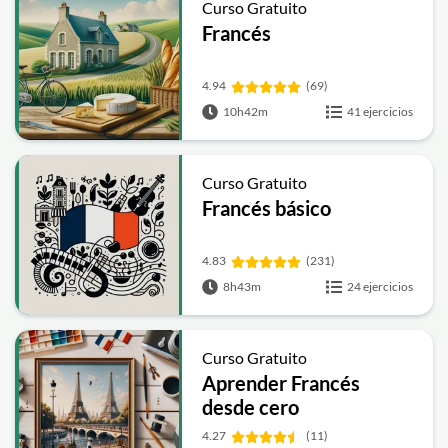
Curso Gratuito
Francés
4.94
(69)
10h42m
41 ejercicios
Curso Gratuito
Francés básico
4.83
(231)
8h43m
24 ejercicios
Curso Gratuito
Aprender Francés
desde cero
4.27
(11)