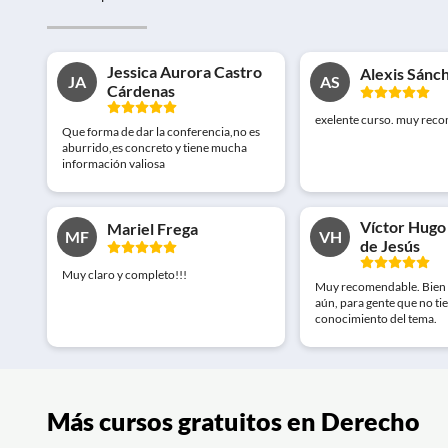
Jessica Aurora Castro
Alexis Sánc
JA
AS
Cárdenas
exelente curso. muy re
Que forma de dar la conferencia,no es
aburrido,es concreto y tiene mucha
información valiosa
Víctor Hugo
Mariel Frega
MF
VH
de Jesús
Muy claro y completo!!!
Muy recomendable. Bien 
aún, para gente que no ti
conocimiento del tema.
Más cursos gratuitos en Derecho