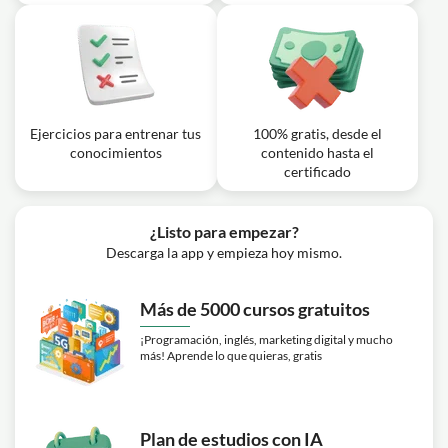
Ejercicio: ¿Qué diferencia principal existe entre
coordenadas cartesianas y polares?
Lección en vídeo: GIRO del SISTEMA
DE COORDENADAS con G73
04m
(Ejemplo) | CURSO CNC #13
Ejercicios para entrenar tus
100% gratis, desde el
Ejercicio: ¿Qué se necesita para realizar un giro de
conocimientos
contenido hasta el
coordenadas correcto según el video?
certificado
¿Listo para empezar?
Descarga la app y empieza hoy mismo.
Más de 5000 cursos gratuitos
¡Programación, inglés, marketing digital y mucho
más! Aprende lo que quieras, gratis
Plan de estudios con IA