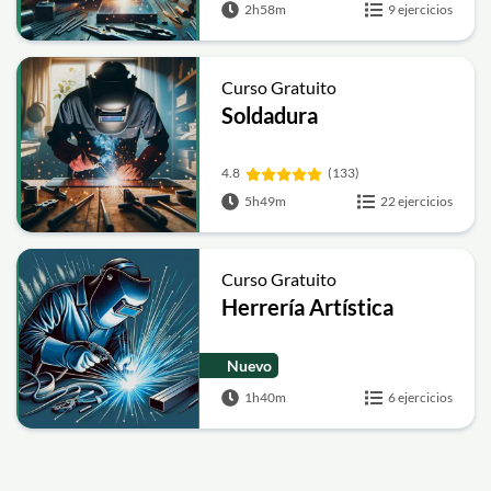
2h58m
9 ejercicios
Curso Gratuito
Soldadura
4.8
(133)
5h49m
22 ejercicios
Curso Gratuito
Herrería Artística
Nuevo
1h40m
6 ejercicios