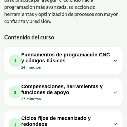
programación más avanzada, selección de
herramientas y optimización de procesos con mayor
confianza y precisión.
Contenido del curso
Fundamentos de programación CNC
y códigos básicos
1
24 minutos
Lección en vídeo: CURSO de CNC
desde cero #1 | Aprende Código G -
07m
Compensaciones, herramientas y
G1, G90 y G91.
funciones de apoyo
2
Ejercicio: _¿Qué función se utiliza para definir el sistema
23 minutos
de coordenadas que se va a utilizar en el programa de
CNC?
Lección en vídeo: COMPENSACIÓN
LATERAL en fresadora CNC - G41 y
09m
Lección en vídeo: INTERPOLACIÓN
Ciclos fijos de mecanizado y
G42 | CURSO CNC #4
CIRCULAR en Fresadora CNC - G2 y
09m
redondeos
3