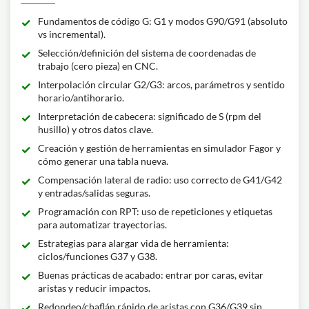
Fundamentos de código G: G1 y modos G90/G91 (absoluto
vs incremental).
Selección/definición del sistema de coordenadas de
trabajo (cero pieza) en CNC.
Interpolación circular G2/G3: arcos, parámetros y sentido
horario/antihorario.
Interpretación de cabecera: significado de S (rpm del
husillo) y otros datos clave.
Creación y gestión de herramientas en simulador Fagor y
cómo generar una tabla nueva.
Compensación lateral de radio: uso correcto de G41/G42
y entradas/salidas seguras.
Programación con RPT: uso de repeticiones y etiquetas
para automatizar trayectorias.
Estrategias para alargar vida de herramienta:
ciclos/funciones G37 y G38.
Buenas prácticas de acabado: entrar por caras, evitar
aristas y reducir impactos.
Redondeo/chaflán rápido de aristas con G36/G39 sin