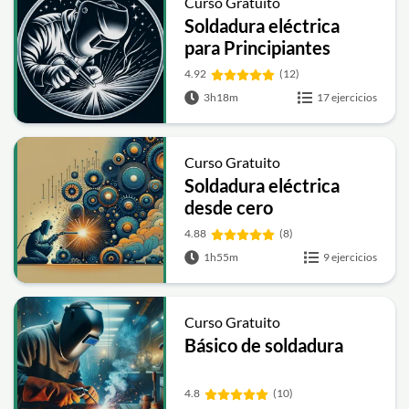
Curso Gratuito
Soldadura eléctrica
para Principiantes
4.92
(12)
3h18m
17 ejercicios
Curso Gratuito
Soldadura eléctrica
desde cero
4.88
(8)
1h55m
9 ejercicios
Curso Gratuito
Básico de soldadura
4.8
(10)