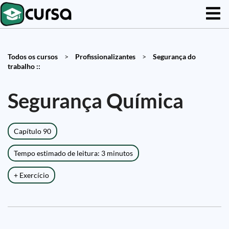
Todos os cursos
>
Profissionalizantes
>
Segurança do
trabalho ::
Segurança Química
Capítulo 90
Tempo estimado de leitura: 3 minutos
+ Exercício