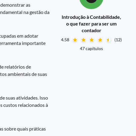
e demonstrar as
undamental na gestão da
Introdução à Contabilidade,
o que fazer para ser um
contador
ocupadas em adotar
4.58
(12)
 ferramenta importante
47 capítulos
e relatórios de
ctos ambientais de suas
de suas atividades. Isso
os custos relacionados à
s sobre quais práticas