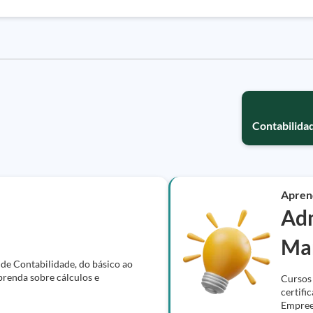
Contabilida
Apren
Adm
Ma
 de Contabilidade, do básico ao
prenda sobre cálculos e
Cursos 
certifi
Empree