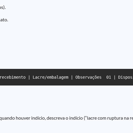
s).
mato.
recebimento | Lacre/embalagem | Observações  01 | Dispos
 quando houver indício, descreva o indício (“lacre com ruptura na reg