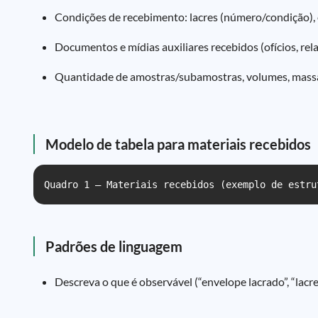
Condições de recebimento: lacres (número/condição), e
Documentos e mídias auxiliares recebidos (ofícios, relat
Quantidade de amostras/subamostras, volumes, massas
Modelo de tabela para materiais recebidos
Quadro 1 – Materiais recebidos (exemplo de estru
Padrões de linguagem
Descreva o que é observável (“envelope lacrado”, “lacre í