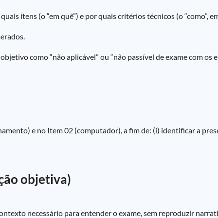
ais itens (o “em quê”) e por quais critérios técnicos (o “como”, em 
merados.
 objetivo como “não aplicável” ou “não passível de exame com os el
mento) e no Item 02 (computador), a fim de: (i) identificar a presen
ção objetiva)
 contexto necessário para entender o exame, sem reproduzir narrati