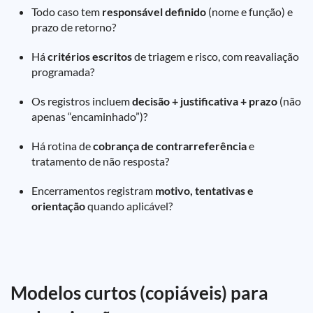
Todo caso tem
responsável definido
(nome e função) e
prazo de retorno?
Há
critérios escritos
de triagem e risco, com reavaliação
programada?
Os registros incluem
decisão + justificativa + prazo
(não
apenas “encaminhado”)?
Há rotina de
cobrança de contrarreferência
e
tratamento de não resposta?
Encerramentos registram
motivo, tentativas e
orientação
quando aplicável?
Modelos curtos (copiáveis) para