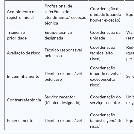
Profissional de
Coordenação da
Acolhimento e
referência do
unidade (quando
Equi
registro inicial
atendimento/recepção
houver exceção)
técnica
Triagem e
Equipe técnica
Coordenação da
Vigi
prioridade
designada
unidade
(se 
Coordenação
Red
Técnico responsável
Avaliação de risco
técnica (alto
(qu
pelo caso
risco)
pert
Coordenação
Técnico responsável
(quando envolve
Encaminhamento
Serv
pelo caso
exceções/alto
risco)
Serviço receptor
Coordenação do
Uni
Contrarreferência
(técnico designado)
serviço receptor
ori
Coordenação
Encerramento
Técnico responsável
(amostragem/alto
Equ
risco)