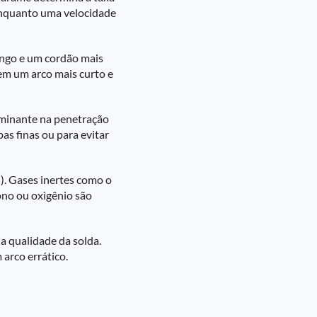
 enquanto uma velocidade
longo e um cordão mais
 em um arco mais curto e
rminante na penetração
s finas ou para evitar
). Gases inertes como o
ono ou oxigênio são
a qualidade da solda.
 arco errático.