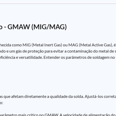
rco - GMAW (MIG/MAG)
cida como MIG (Metal Inert Gas) ou MAG (Metal Active Gas), é
do e um gás de proteção para evitar a contaminação do metal de s
eficiência e versatilidade. Entender os parâmetros de soldagem 
 que afetam diretamente a qualidade da solda. Ajustá-los correta
o:
 parâmetro mais crítico no GMAW. A velocidade de alimentação do