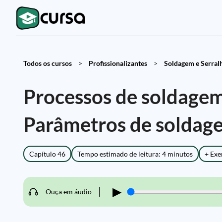
Todos os cursos
>
Profissionalizantes
>
Soldagem e Serralh
Processos de soldage
Parâmetros de sold
Capítulo 46
Tempo estimado de leitura: 4 minutos
+ Exe
▶
Ouça em áudio