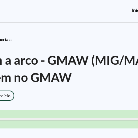
Iní
eria ::
m a arco - GMAW (MIG/M
agem no GMAW
rcício