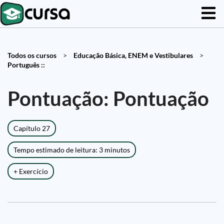
Todos os cursos
>
Educação Básica, ENEM e Vestibulares
>
Português ::
Pontuação: Pontuação
Capítulo 27
Tempo estimado de leitura: 3 minutos
+ Exercício