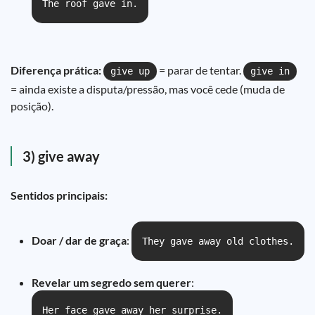
The roof gave in.
Diferença prática:
= parar de tentar.
give up
give in
= ainda existe a disputa/pressão, mas você cede (muda de
posição).
3) give away
Sentidos principais:
Doar / dar de graça
:
They gave away old clothes.
Revelar um segredo sem querer
:
Her face gave away her surprise.