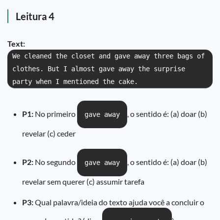
Leitura 4
Text:
We cleaned the closet and gave away three bags of
clothes. But I almost gave away the surprise
party when I mentioned the cake.
P1:
No primeiro
, o sentido é: (a) doar (b)
gave away
revelar (c) ceder
P2:
No segundo
, o sentido é: (a) doar (b)
gave away
revelar sem querer (c) assumir tarefa
P3:
Qual palavra/ideia do texto ajuda você a concluir o