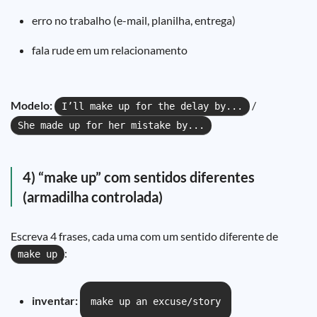
erro no trabalho (e-mail, planilha, entrega)
fala rude em um relacionamento
Modelo:
/
I’ll make up for the delay by...
She made up for her mistake by...
4) “make up” com sentidos diferentes
(armadilha controlada)
Escreva 4 frases, cada uma com um sentido diferente de
:
make up
inventar:
make up an excuse/story