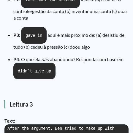
controle/gestão da conta (b) inventar uma conta (c) doar
a conta
P3:
aqui é mais próximo de: (a) desistiu de
gave in
tudo (b) cedeu à pressão (c) doou algo
P4:
O que ela
não
abandonou? Responda com base em
.
didn’t give up
Leitura 3
Text:
After the argument, Ben tried to make up with