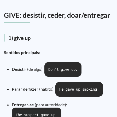
GIVE: desistir, ceder, doar/entregar
1) give up
Sentidos principais:
Desistir
(de algo):
Don’t give up.
Parar de fazer
(hábito):
He gave up smoking.
Entregar-se
(para autoridade):
The suspect gave up.