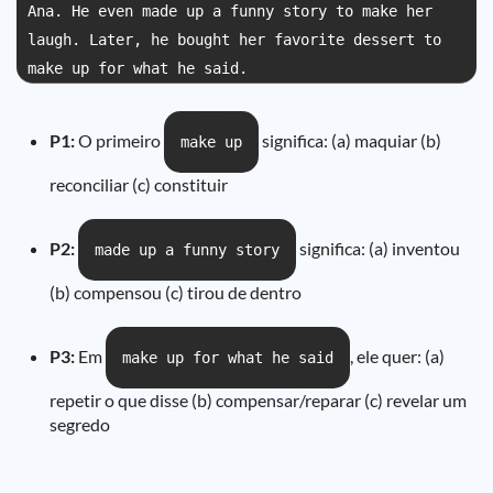
Ana. He even made up a funny story to make her
laugh. Later, he bought her favorite dessert to
make up for what he said.
P1:
O primeiro
significa: (a) maquiar (b)
make up
reconciliar (c) constituir
P2:
significa: (a) inventou
made up a funny story
(b) compensou (c) tirou de dentro
P3:
Em
, ele quer: (a)
make up for what he said
repetir o que disse (b) compensar/reparar (c) revelar um
segredo