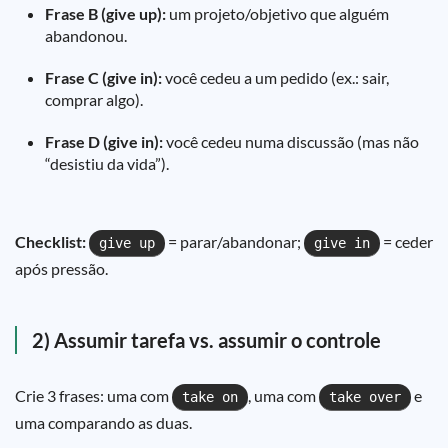
Frase B (give up):
um projeto/objetivo que alguém
abandonou.
Frase C (give in):
você cedeu a um pedido (ex.: sair,
comprar algo).
Frase D (give in):
você cedeu numa discussão (mas não
“desistiu da vida”).
Checklist:
= parar/abandonar;
= ceder
give up
give in
após pressão.
2) Assumir tarefa vs. assumir o controle
Crie 3 frases: uma com
, uma com
e
take on
take over
uma comparando as duas.