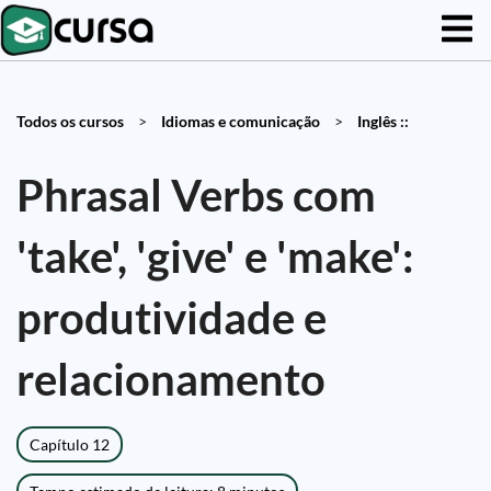
Todos os cursos
>
Idiomas e comunicação
>
Inglês ::
Phrasal Verbs com
'take', 'give' e 'make':
produtividade e
relacionamento
Capítulo 12