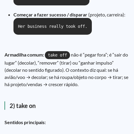
Começar a fazer sucesso / disparar
(projeto, carreira):
Her business really took off.
Armadilha comum:
não é “pegar fora”; é “sair do
take off
lugar” (decolar), “remover” (tirar) ou “ganhar impulso”
(decolar no sentido figurado). O contexto diz qual: se há
avião/voo → decolar; se há roupa/objeto no corpo → tirar; se
há projeto/vendas → crescer rápido.
2) take on
Sentidos principais: