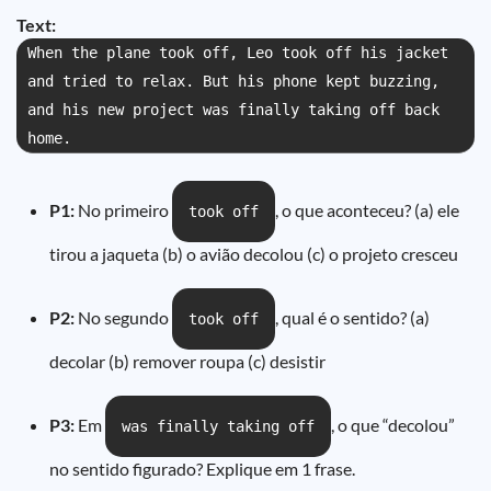
Text:
When the plane took off, Leo took off his jacket
and tried to relax. But his phone kept buzzing,
and his new project was finally taking off back
home.
P1:
No primeiro
, o que aconteceu? (a) ele
took off
tirou a jaqueta (b) o avião decolou (c) o projeto cresceu
P2:
No segundo
, qual é o sentido? (a)
took off
decolar (b) remover roupa (c) desistir
P3:
Em
, o que “decolou”
was finally taking off
no sentido figurado? Explique em 1 frase.