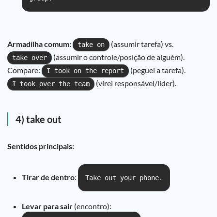
Armadilha comum:
(assumir tarefa) vs.
take on
(assumir o controle/posição de alguém).
take over
Compare:
(peguei a tarefa).
I took on the report
(virei responsável/líder).
I took over the team
4) take out
Sentidos principais:
Tirar de dentro
:
Take out your phone.
Levar para sair
(encontro):