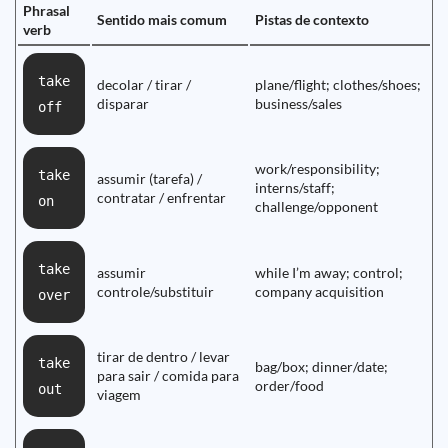
Phrasal
Sentido mais comum
Pistas de contexto
verb
take
decolar / tirar /
plane/flight; clothes/shoes;
disparar
business/sales
off
work/responsibility;
take
assumir (tarefa) /
interns/staff;
contratar / enfrentar
on
challenge/opponent
take
assumir
while I’m away; control;
controle/substituir
company acquisition
over
tirar de dentro / levar
take
bag/box; dinner/date;
para sair / comida para
order/food
out
viagem