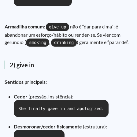
Armadilha comum:
não é “dar para cima”; é
give up
abandonar um esforço/hábito ou render-se. Se vier com
gerúndio (
,
) geralmente é “parar de”.
smoking
drinking
2) give in
Sentidos principais:
Ceder
(pressão, insistência):
She finally gave in and apologized.
Desmoronar/ceder fisicamente
(estrutura):