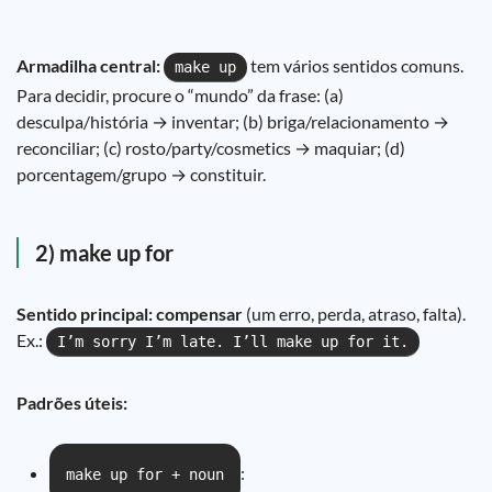
Armadilha central:
tem vários sentidos comuns.
make up
Para decidir, procure o “mundo” da frase: (a)
desculpa/história → inventar; (b) briga/relacionamento →
reconciliar; (c) rosto/party/cosmetics → maquiar; (d)
porcentagem/grupo → constituir.
2) make up for
Sentido principal:
compensar
(um erro, perda, atraso, falta).
Ex.:
I’m sorry I’m late. I’ll make up for it.
Padrões úteis:
:
make up for + noun