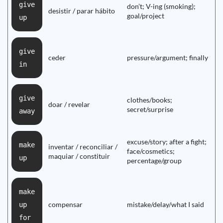
give
don’t; V-ing (smoking);
desistir / parar hábito
goal/project
up
give
ceder
pressure/argument; finally
in
give
clothes/books;
doar / revelar
secret/surprise
away
excuse/story; after a fight;
make
inventar / reconciliar /
face/cosmetics;
maquiar / constituir
up
percentage/group
make
compensar
mistake/delay/what I said
up
for