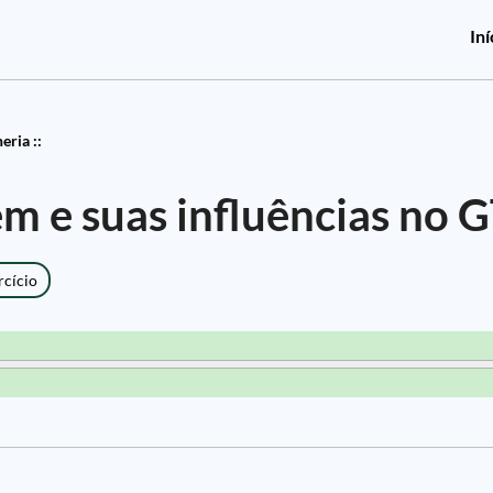
Iní
eria ::
m e suas influências no
rcício