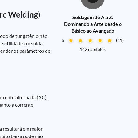
rc Welding)
Soldagem de A a Z:
Dominando a Arte desde o
Básico ao Avançado
rodo de tungstênio não
5
(11)
rsatilidade em soldar
142 capítulos
eender os parâmetros de
rrente alternada (AC),
uanto a corrente
a resultará em maior
muito baixa pode não