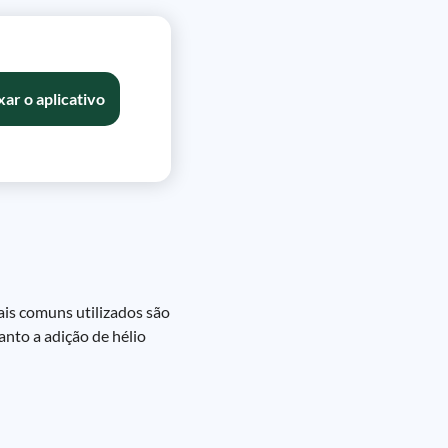
xar o aplicativo
ais comuns utilizados são
nto a adição de hélio