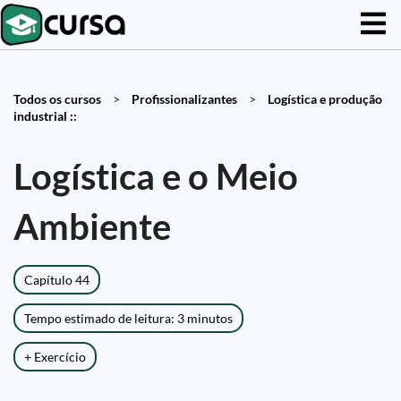
Todos os cursos
>
Profissionalizantes
>
Logística e produção
industrial ::
Logística e o Meio
Ambiente
Capítulo 44
Tempo estimado de leitura: 3 minutos
+ Exercício