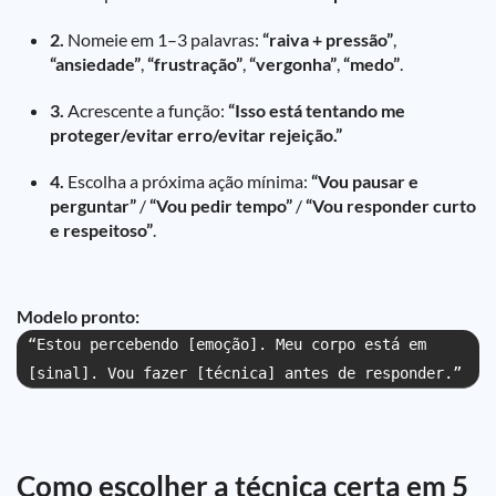
2.
Nomeie em 1–3 palavras:
“raiva + pressão”
,
“ansiedade”
,
“frustração”
,
“vergonha”
,
“medo”
.
3.
Acrescente a função:
“Isso está tentando me
proteger/evitar erro/evitar rejeição.”
4.
Escolha a próxima ação mínima:
“Vou pausar e
perguntar”
/
“Vou pedir tempo”
/
“Vou responder curto
e respeitoso”
.
Modelo pronto:
“Estou percebendo [emoção]. Meu corpo está em
[sinal]. Vou fazer [técnica] antes de responder.”
Como escolher a técnica certa em 5