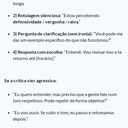
longa.
2) Rotulagem silenciosa:
“Estou percebendo
defensividade
/
vergonha
/
raiva
.”
3) Pergunta de clarificação (sem ironia):
“Você pode me
dar um exemplo específico do que não funcionou?”
4) Resposta com escolha:
“Entendi. Vou revisar isso e te
retorno até [horário].”
Se a crítica vier agressiva:
“Eu quero entender, mas preciso que a gente fale num
tom respeitoso. Pode repetir de forma objetiva?”
“Eu vou ouvir. Se subir o tom, eu pauso e retomamos
depois.”