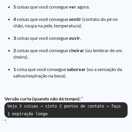
5
coisas que você consegue
ver
agora.
4
coisas que você consegue
sentir
(contato do pé no
chão, roupa na pele, temperatura).
3
coisas que você consegue
ouvir
.
2
coisas que você consegue
cheirar
(ou lembrar de um
cheiro).
1
coisa que você consegue
saborear
(ou a sensação da
saliva/respiração na boca).
Versão curta (quando não dá tempo):
“
Vejo 3 coisas → sinto 2 pontos de contato → faço
1 expiração longa
”.