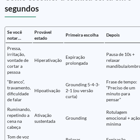
segundos
Se você
Provável
Primeira escolha
Depois
notar…
estado
Pressa,
irritação,
Pausa de 10s +
Expiração
vontade de
Hiperativação
relaxar
prolongada
cortar a
mandíbula/ombr
pessoa
“Branco”,
Frase de tempo:
Grounding 5-4-3-
travamento,
“Preciso de um
Hipoativação
2-1 (ou versão
dificuldade
minuto para
curta)
de falar
pensar”
Ruminando,
Rotulagem
repetindo a
Ativação
Grounding
emocional + ação
cena na
sustentada
mínima
cabeça
Tom de voz
Relaxar
Expiração