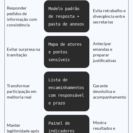
Responder
Modelo padrão
Evita retrabalho e
pedidos de
divergência entre
de resposta +
informação com
secretarias
pasta de anexos
consistência
Antecipar
Mapa de atores
Evitar surpresa na
emendas e
e pontos
tramitação
preparar
sensíveis
justificativas
Lista de
Transformar
Garante
encaminhamentos
participação em
devolutiva e
com responsável
melhoria real
acompanhamento
e prazo
Mostra
Painel de
Manter
resultados e
legitimidade após
indicadores