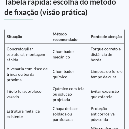
Tabela rápida: escolha do método
de fixação (visão prática)
Método
Situação
Ponto de atenção
recomendado
Concreto/pilar
Torque correto e
Chumbador
estrutural, montagem
distância de
mecânico
rápida
borda
Alvenaria com risco de
Chumbador
Limpeza do furo e
trinca ou borda
químico
tempo de cura
próxima
Químico com tela
Tijolo furado/bloco
Evitar expansão
ou solução
vazado
que esfarela
projetada
Chapa de base
Proteção
Estrutura metálica
soldada ou
anticorrosiva
existente
parafusada
pós-solda
Não confiar em