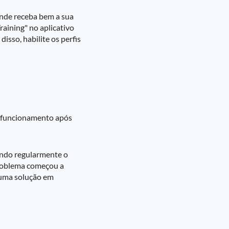
onde receba bem a sua
raining" no aplicativo
isso, habilite os perfis
u funcionamento após
cando regularmente o
 problema começou a
m uma solução em