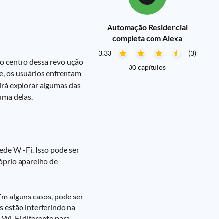
Automação Residencial
completa com Alexa
3.33
(3)
no centro dessa revolução
30 capítulos
e, os usuários enfrentam
 irá explorar algumas das
uma delas.
ede Wi-Fi. Isso pode ser
róprio aparelho de
Em alguns casos, pode ser
s estão interferindo na
 Wi-Fi diferente para