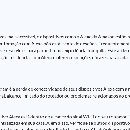
vez mais acessível, e dispositivos como a Alexa da Amazon estão 
a automação com Alexa não está isenta de desafios. Frequentement
e resolvidos para garantir uma experiência tranquila. Este artigo
ão residencial com Alexa e oferecer soluções eficazes para cada 
m é a perda de conectividade de seus dispositivos Alexa com a r
sinal, alcance limitado do roteador ou problemas relacionados ao p
tivo Alexa está dentro do alcance do sinal Wi-Fi do seu roteador. 
ralizada em sua casa. Além disso, verifique se outros dispositivo
ndas ou telefones sem fio. Poderia ainda ser útil definir um canal