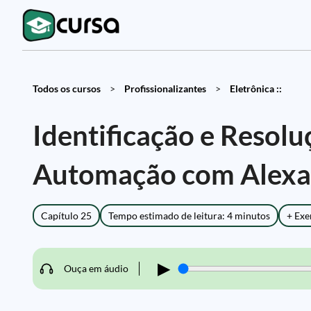
Todos os cursos
>
Profissionalizantes
>
Eletrônica ::
Identificação e Resol
Automação com Alexa
Capítulo 25
Tempo estimado de leitura: 4 minutos
+ Exe
▶
Ouça em áudio