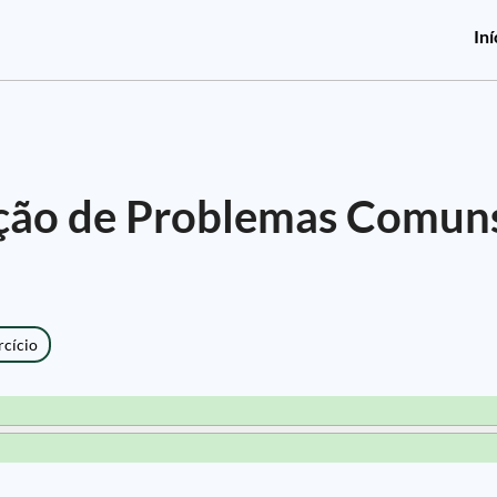
Iní
ução de Problemas Comun
rcício