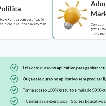
Admi
olítica
Mark
ica e Política com certificação
ão, ciência política e muito mais.
Cursos onl
grátis. Ex
muito mai
Leia este curso no aplicativo para ganhar seu 
Ouça este curso no aplicativo sem precisar lig
Tenha acesso 100% gratuito a mais de 5000 cu
+ Centenas de exercícios + Stories Educativos