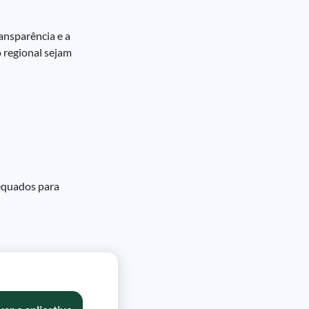
ansparência e a
o regional sejam
dequados para