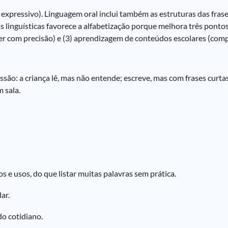
expressivo). Linguagem oral inclui também as estruturas das frases
s linguísticas favorece a alfabetização porque melhora três ponto
rever com precisão) e (3) aprendizagem de conteúdos escolares (com
ão: a criança lê, mas não entende; escreve, mas com frases curtas,
 sala.
 e usos, do que listar muitas palavras sem prática.
ar.
do cotidiano.