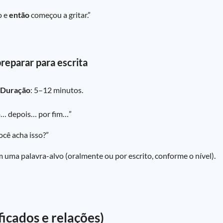
o e
então
começou a gritar.”
preparar para escrita
Duração
: 5–12 minutos.
o… depois… por fim…”
ocê acha isso?”
m uma palavra-alvo (oralmente ou por escrito, conforme o nível).
icados e relações)