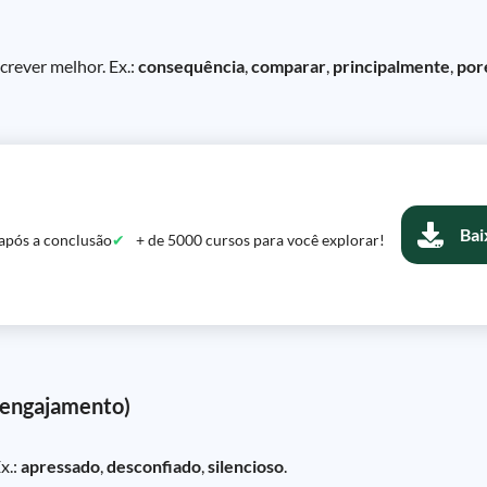
crever melhor. Ex.:
consequência
,
comparar
,
principalmente
,
po
Bai
após a conclusão
+ de 5000 cursos para você explorar!
e engajamento)
x.:
apressado
,
desconfiado
,
silencioso
.