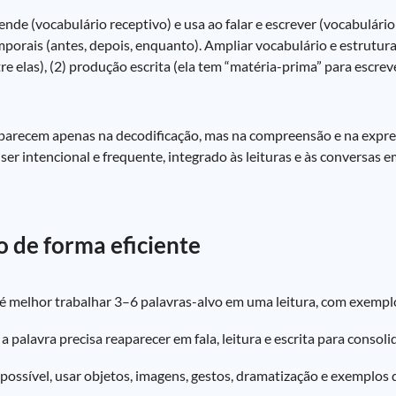
de (vocabulário receptivo) e usa ao falar e escrever (vocabulário 
orais (antes, depois, enquanto). Ampliar vocabulário e estrutura
ntre elas), (2) produção escrita (ela tem “matéria-prima” para esc
 aparecem apenas na decodificação, mas na compreensão e na express
ser intencional e frequente, integrado às leituras e às conversas em
o de forma eficiente
 é melhor trabalhar 3–6 palavras-alvo em uma leitura, com exemplos
: a palavra precisa reaparecer em fala, leitura e escrita para consolid
possível, usar objetos, imagens, gestos, dramatização e exemplos 