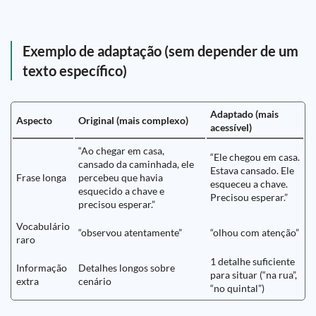
Exemplo de adaptação (sem depender de um
texto específico)
Adaptado (mais
Aspecto
Original (mais complexo)
acessível)
“Ao chegar em casa,
“Ele chegou em casa.
cansado da caminhada, ele
Estava cansado. Ele
Frase longa
percebeu que havia
esqueceu a chave.
esquecido a chave e
Precisou esperar.”
precisou esperar.”
Vocabulário
“observou atentamente”
“olhou com atenção”
raro
1 detalhe suficiente
Informação
Detalhes longos sobre
para situar (“na rua”,
extra
cenário
“no quintal”)