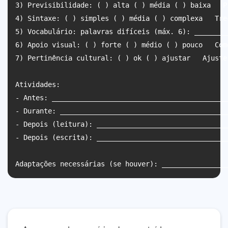
3) Previsibilidade: ( ) alta ( ) média ( ) baixa   P
4) Sintaxe: ( ) simples ( ) média ( ) complexa   Tre
5) Vocabulário: palavras difíceis (máx. 6): ________
6) Apoio visual: ( ) forte ( ) médio ( ) pouco   Com
7) Pertinência cultural: ( ) ok ( ) ajustar   Ajuste
Atividades:

- Antes: ___________________________________________
- Durante: _________________________________________
- Depois (leitura): ________________________________
- Depois (escrita): ________________________________
Adaptações necessárias (se houver): ________________