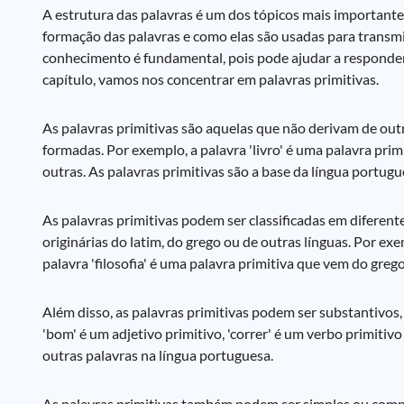
A estrutura das palavras é um dos tópicos mais importante
formação das palavras e como elas são usadas para transm
conhecimento é fundamental, pois pode ajudar a responder 
capítulo, vamos nos concentrar em palavras primitivas.
As palavras primitivas são aquelas que não derivam de outr
formadas. Por exemplo, a palavra 'livro' é uma palavra primiti
outras. As palavras primitivas são a base da língua portug
As palavras primitivas podem ser classificadas em diferent
originárias do latim, do grego ou de outras línguas. Por ex
palavra 'filosofia' é uma palavra primitiva que vem do grego
Além disso, as palavras primitivas podem ser substantivos, 
'bom' é um adjetivo primitivo, 'correr' é um verbo primiti
outras palavras na língua portuguesa.
As palavras primitivas também podem ser simples ou compo