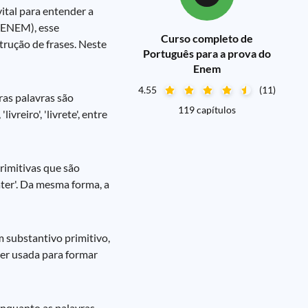
ital para entender a
 (ENEM), esse
Curso completo de
trução de frases. Neste
Português para a prova do
Enem
4.55
(11)
ras palavras são
119 capítulos
vreiro', 'livrete', entre
rimitivas que são
ater'. Da mesma forma, a
m substantivo primitivo,
ser usada para formar
enquanto as palavras