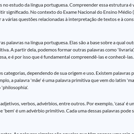
s no estudo da língua portuguesa. Compreender essa estrutura é v
itir significado. No contexto do Exame Nacional do Ensino Médio
a várias questões relacionadas à interpretação de textos e à cons
as palavras na língua portuguesa. Elas são a base sobre a qual out
va. A partir dela, podemos formar outras palavras como 'livraria', 'li
uesa, e é por isso que é fundamental compreendê-las e conhecê-las.
es categorias, dependendo de sua origem e uso. Existem palavras p
emplo, a palavra 'mãe' é uma palavra primitiva que vem do latim 'm
 'philosophia'.
adjetivos, verbos, advérbios, entre outros. Por exemplo, 'casa' é u
vo e 'bem' é um advérbio primitivo. Cada uma dessas palavras pode 
stas. As palavras simples são aquelas que têm apenas uma raiz, 