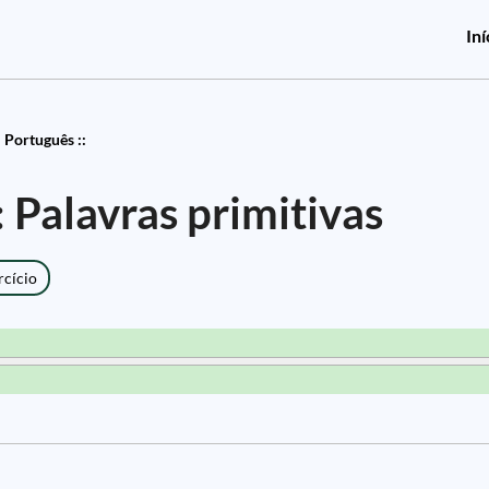
Iní
Português ::
: Palavras primitivas
rcício