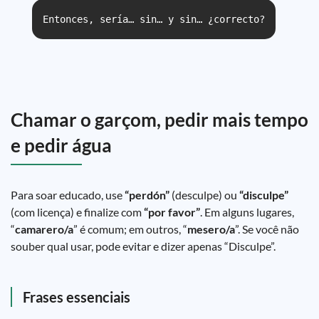
Entonces, sería… sin… y sin… ¿correcto?
Chamar o garçom, pedir mais tempo
e pedir água
Para soar educado, use
“perdón”
(desculpe) ou
“disculpe”
(com licença) e finalize com
“por favor”
. Em alguns lugares,
“
camarero/a
” é comum; em outros, “
mesero/a
”. Se você não
souber qual usar, pode evitar e dizer apenas “Disculpe”.
Frases essenciais