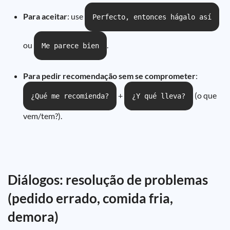
Para aceitar
: use
Perfecto, entonces hágalo así
ou
.
Me parece bien
Para pedir recomendação sem se comprometer
:
+
(o que
¿Qué me recomienda?
¿Y qué lleva?
vem/tem?).
Diálogos: resolução de problemas
(pedido errado, comida fria,
demora)