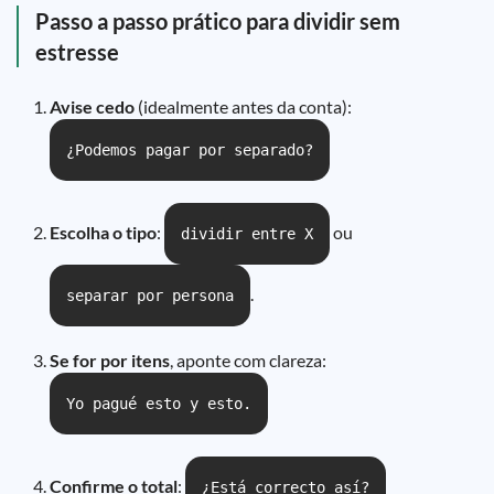
Passo a passo prático para dividir sem
estresse
Avise cedo
(idealmente antes da conta):
¿Podemos pagar por separado?
Escolha o tipo
:
ou
dividir entre X
.
separar por persona
Se for por itens
, aponte com clareza:
Yo pagué esto y esto.
Confirme o total
:
¿Está correcto así?