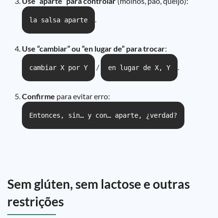
Use “aparte” para controlar
(molhos, pão, queijo):
.
la salsa aparte
Use “cambiar” ou “en lugar de” para trocar
:
/
.
cambiar X por Y
en lugar de X, Y
Confirme
para evitar erro:
Entonces, sin… y con… aparte, ¿verdad?
Sem glúten, sem lactose e outras
restrições