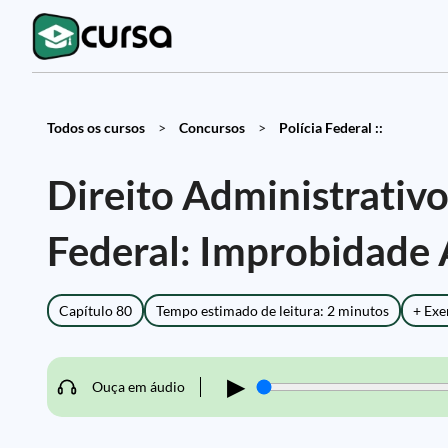
Todos os cursos
>
Concursos
>
Polícia Federal ::
Direito Administrativo
Federal: Improbidade 
Capítulo 80
Tempo estimado de leitura: 2 minutos
+ Exe
▶
Ouça em áudio