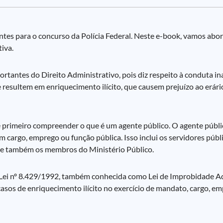
ntes para o concurso da Polícia Federal. Neste e-book, vamos ab
iva.
rtantes do Direito Administrativo, pois diz respeito à conduta 
e resultem em enriquecimento ilícito, que causem prejuízo ao erár
 primeiro compreender o que é um agente público. O agente públi
 cargo, emprego ou função pública. Isso inclui os servidores púb
o, e também os membros do Ministério Público.
 Lei nº 8.429/1992, também conhecida como Lei de Improbidade Adm
casos de enriquecimento ilícito no exercício de mandato, cargo, e