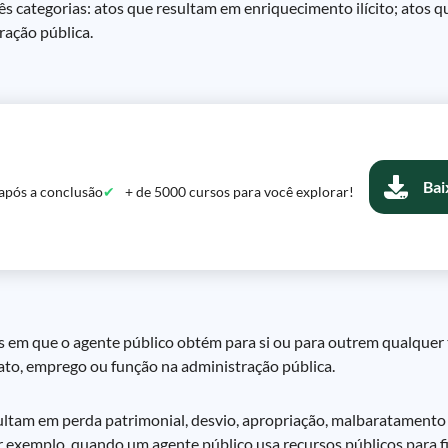
s categorias: atos que resultam em enriquecimento ilícito; atos 
ração pública.
Bai
após a conclusão
+ de 5000 cursos para você explorar!
es em que o agente público obtém para si ou para outrem qualquer
ato, emprego ou função na administração pública.
sultam em perda patrimonial, desvio, apropriação, malbaratamento
or exemplo, quando um agente público usa recursos públicos para 