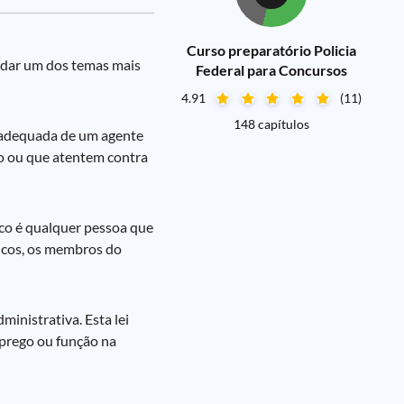
Curso preparatório Policia
ordar um dos temas mais
Federal para Concursos
4.91
(11)
148 capítulos
inadequada de um agente
io ou que atentem contra
co é qualquer pessoa que
licos, os membros do
inistrativa. Esta lei
mprego ou função na