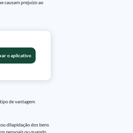
que causam prejuízo ao
xar o aplicativo
 tipo de vantagem
 ou dilapidação dos bens
fins pessoais ou quando