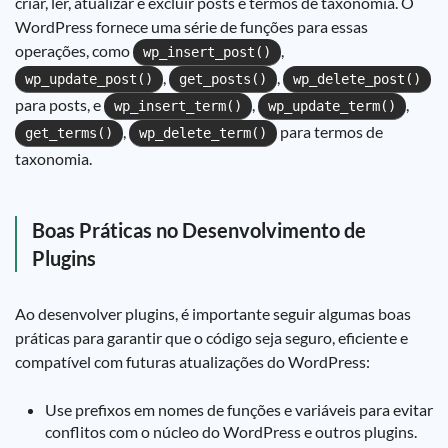
criar, ler, atualizar e excluir posts e termos de taxonomia. O
WordPress fornece uma série de funções para essas
operações, como
,
wp_insert_post()
,
,
wp_update_post()
get_posts()
wp_delete_post()
para posts, e
,
,
wp_insert_term()
wp_update_term()
,
para termos de
get_terms()
wp_delete_term()
taxonomia.
Boas Práticas no Desenvolvimento de
Plugins
Ao desenvolver plugins, é importante seguir algumas boas
práticas para garantir que o código seja seguro, eficiente e
compatível com futuras atualizações do WordPress:
Use prefixos em nomes de funções e variáveis para evitar
conflitos com o núcleo do WordPress e outros plugins.