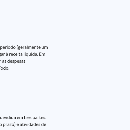
 período (geralmente um
r à receita líquida. Em
r as despesas
íodo.
ividida em três partes:
o prazo) e atividades de