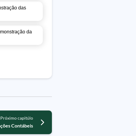
nstração das
emonstração da
Próximo capitúlo
ações Contábeis