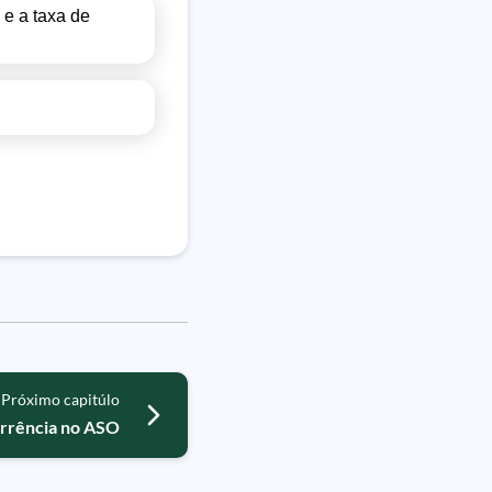
 e a taxa de
Próximo capitúlo
orrência no ASO