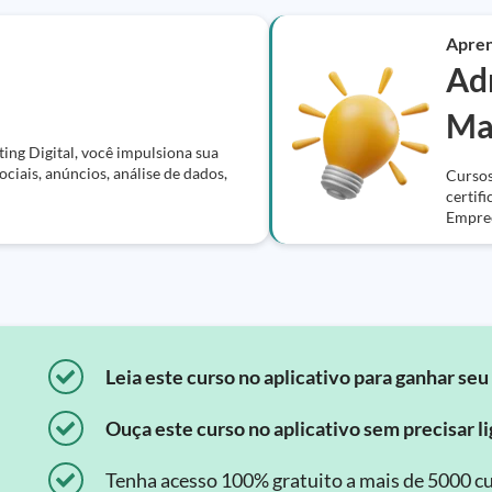
Apre
Ad
Ma
ing Digital, você impulsiona sua
ciais, anúncios, análise de dados,
Cursos
certif
Empree
Leia este curso no aplicativo para ganhar seu 
Ouça este curso no aplicativo sem precisar lig
Tenha acesso 100% gratuito a mais de 5000 cu