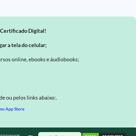
Certificado Digital!
ar a tela do celular;
rsos online, ebooks e áudiobooks;
.
e ou pelos links abaixo:.