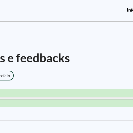
Iní
s e feedbacks
rcício