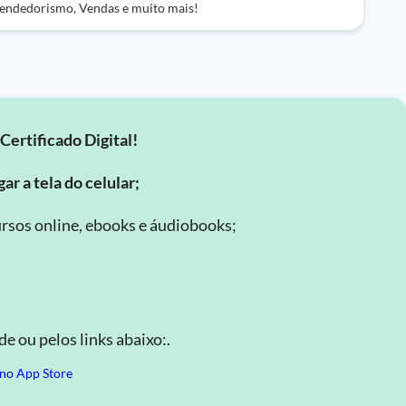
ndedorismo, Vendas e muito mais!
Certificado Digital!
ar a tela do celular;
rsos online, ebooks e áudiobooks;
.
e ou pelos links abaixo:.