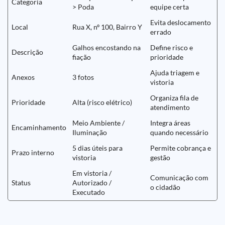
Categoria
> Poda
equipe certa
Evita deslocamento
Local
Rua X, nº 100, Bairro Y
errado
Galhos encostando na
Define risco e
Descrição
fiação
prioridade
Ajuda triagem e
Anexos
3 fotos
vistoria
Organiza fila de
Prioridade
Alta (risco elétrico)
atendimento
Meio Ambiente /
Integra áreas
Encaminhamento
Iluminação
quando necessário
5 dias úteis para
Permite cobrança e
Prazo interno
vistoria
gestão
Em vistoria /
Comunicação com
Status
Autorizado /
o cidadão
Executado