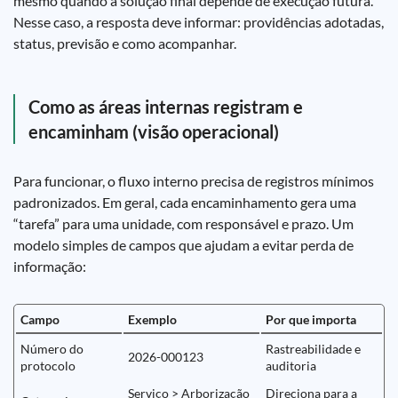
mesmo quando a solução final depende de execução futura.
Nesse caso, a resposta deve informar: providências adotadas,
status, previsão e como acompanhar.
Como as áreas internas registram e
encaminham (visão operacional)
Para funcionar, o fluxo interno precisa de registros mínimos
padronizados. Em geral, cada encaminhamento gera uma
“tarefa” para uma unidade, com responsável e prazo. Um
modelo simples de campos que ajudam a evitar perda de
informação:
Campo
Exemplo
Por que importa
Número do
Rastreabilidade e
2026-000123
protocolo
auditoria
Serviço > Arborização
Direciona para a