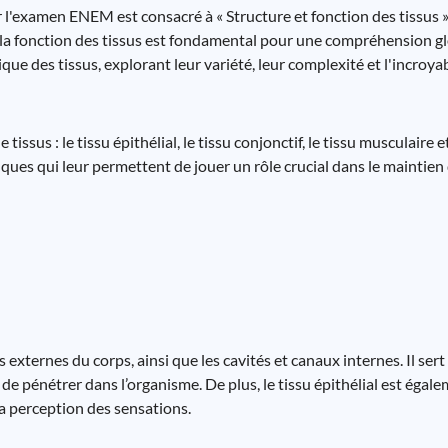
 l'examen ENEM est consacré à « Structure et fonction des tissus ».
t la fonction des tissus est fondamental pour une compréhension gl
 des tissus, explorant leur variété, leur complexité et l'incroya
ssus : le tissu épithélial, le tissu conjonctif, le tissu musculaire e
ques qui leur permettent de jouer un rôle crucial dans le maintien 
es externes du corps, ainsi que les cavités et canaux internes. Il sert
e pénétrer dans l’organisme. De plus, le tissu épithélial est égal
la perception des sensations.