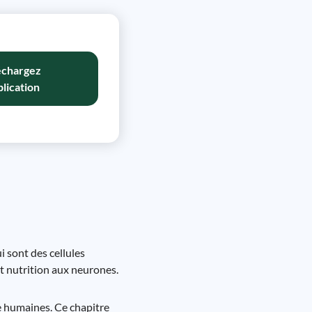
échargez
plication
i sont des cellules
et nutrition aux neurones.
ie humaines. Ce chapitre