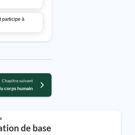
 participe à
Chapitre suivant
u corps humain
e
tion de base