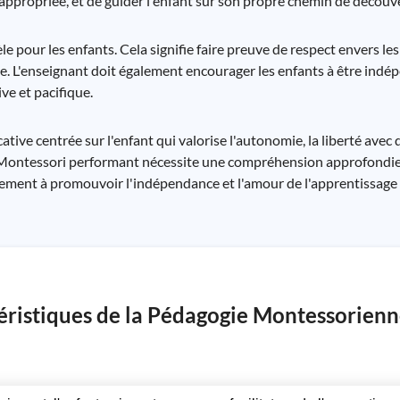
appropriée, et de guider l'enfant sur son propre chemin de découve
our les enfants. Cela signifie faire preuve de respect envers les 
e. L'enseignant doit également encourager les enfants à être indép
ve et pacifique.
e centrée sur l'enfant qui valorise l'autonomie, la liberté avec de
 Montessori performant nécessite une compréhension approfondie 
agement à promouvoir l'indépendance et l'amour de l'apprentissage 
téristiques de la Pédagogie Montessorienne