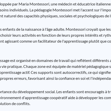
oppée par Maria Montessori, une médecin et éducatrice italienne
esoins individuels. La pédagogie Montessori met l'accent sur l'imp
nt naturel des capacités physiques, sociales et psychologiques de l
s enfants de la naissance à l'âge adulte. Montessori croyait que l
hoisir leurs activités en fonction de leurs propres intérêts et ryt
nant agissant comme un facilitateur de l'apprentissage plutôt que 
sage est organisé en domaines de travail qui reflètent différent
et la vie pratique. Chaque zone est équipée de matériel pédagogiqu
apprentissage actif. Ces supports sont autocorrectifs, ce qui signifi
 propres erreurs, favorisant ainsi la confiance en soi et l'indépenda
rtance du développement social. Les enfants sont encouragés à tra
environnement d'apprentissage coopératif aide à développer les co
lution de conflits.