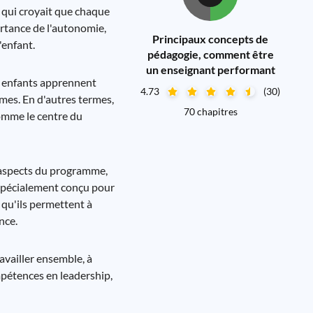
 qui croyait que chaque
ortance de l'autonomie,
Principaux concepts de
'enfant.
pédagogie, comment être
un enseignant performant
es enfants apprennent
4.73
(30)
hmes. En d'autres termes,
70 chapitres
comme le centre du
s aspects du programme,
e spécialement conçu pour
e qu'ils permettent à
nce.
vailler ensemble, à
mpétences en leadership,