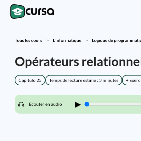
Tous les cours
>
L'informatique
>
Logique de programmatio
Opérateurs relationnel
Capítulo 25
Temps de lecture estimé : 3 minutes
+ Exerc
▶
Écouter en audio