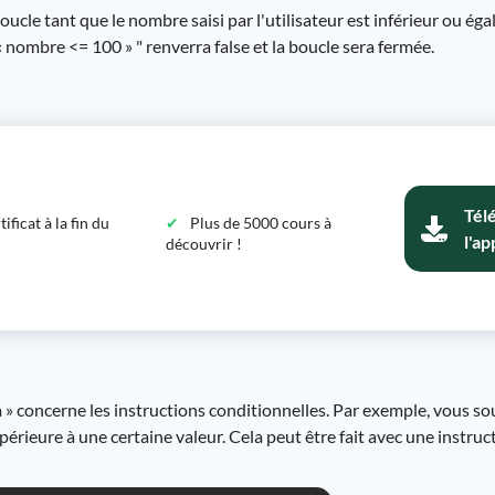
cle tant que le nombre saisi par l'utilisateur est inférieur ou éga
« nombre <= 100 » " renverra false et la boucle sera fermée.
Tél
ficat à la fin du
Plus de 5000 cours à
l'ap
découvrir !
à » concerne les instructions conditionnelles. Par exemple, vous s
érieure à une certaine valeur. Cela peut être fait avec une instruc