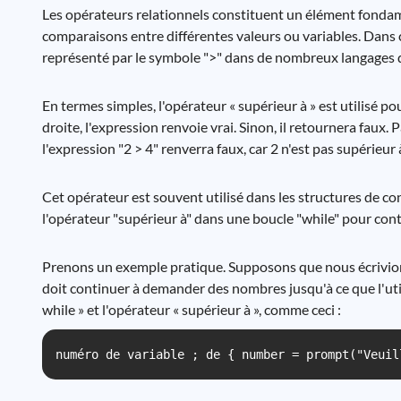
Les opérateurs relationnels constituent un élément fonda
comparaisons entre différentes valeurs ou variables. Dans 
représenté par le symbole ">" dans de nombreux langages
En termes simples, l'opérateur « supérieur à » est utilisé po
droite, l'expression renvoie vrai. Sinon, il retournera faux. 
l'expression "2 > 4" renverra faux, car 2 n'est pas supérieur 
Cet opérateur est souvent utilisé dans les structures de con
l'opérateur "supérieur à" dans une boucle "while" pour cont
Prenons un exemple pratique. Supposons que nous écrivion
doit continuer à demander des nombres jusqu'à ce que l'ut
while » et l'opérateur « supérieur à », comme ceci :
numéro de variable ; de { number = prompt("Veuil