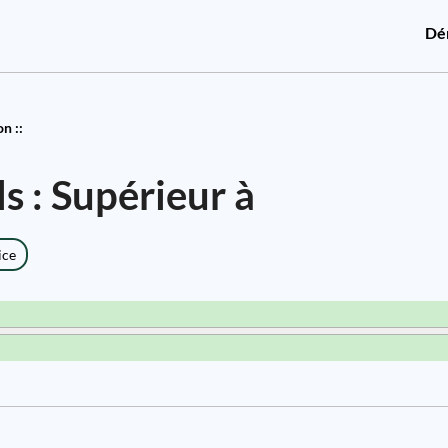
Dé
n ::
s : Supérieur à
ice