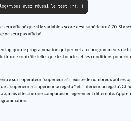
log("Vous avez réussi le test !"); }
sera affiché que si la variable « score » est supérieure à 70. Si « sc
ge ne sera pas affiché.
eux en logique de programmation qui permet aux programmeurs de f
 de flux de contrôle telles que les boucles et les conditions pour con
entré sur l'opérateur "supérieur à", il existe de nombreux autres o
de", "supérieur à". supérieur ou égal à " et "inférieur ou égal à". C
à », mais effectue une comparaison légèrement différente. Apprend
rogrammation.