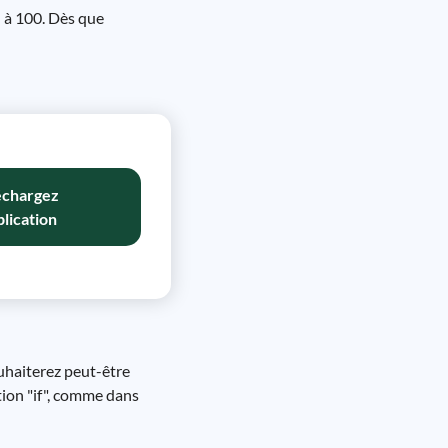
l à 100. Dès que
échargez
plication
ouhaiterez peut-être
tion "if", comme dans