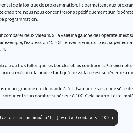
mental de la logique de programmation. Ils permettent aux progra
ce chapitre, nous nous concentrerons spécifiquement sur l'opérateu
 de programmation.
ur comparer deux valeurs. Si la valeur à gauche de l'opérateur est s
Par exemple, l'expression "5 > 3" renverra vrai, car 5 est supérieur à
à 4.
trôle de flux telles que les boucles et les conditions. Par exemple,
inuer à exécuter la boucle tant qu'une variable est supérieure à u
s un programme qui demande à l'utilisateur de saisir une série 
ilisateur entre un nombre supérieur à 100. Cela pourrait être imp
lez entrer un numéro"); } while (nombre <= 100);