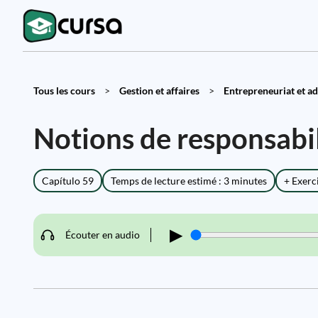
Tous les cours
>
Gestion et affaires
>
Entrepreneuriat et adm
Notions de responsabil
Capítulo 59
Temps de lecture estimé : 3 minutes
+ Exerc
▶
Écouter en audio