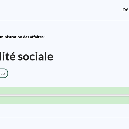
Dé
inistration des affaires ::
ité sociale
ice