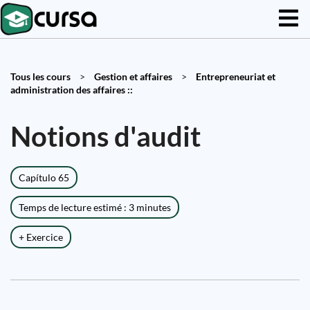
Tous les cours
>
Gestion et affaires
>
Entrepreneuriat et
administration des affaires ::
Notions d'audit
Capítulo 65
Temps de lecture estimé : 3 minutes
+ Exercice