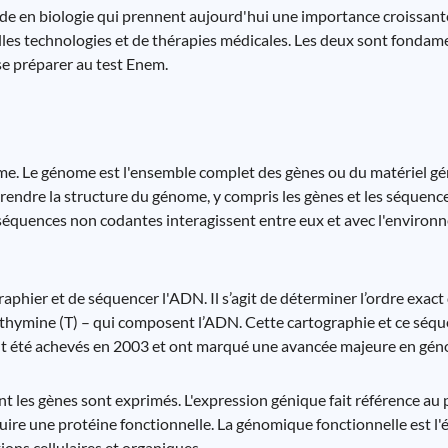
e en biologie qui prennent aujourd'hui une importance croissant
elles technologies et de thérapies médicales. Les deux sont fond
se préparer au test Enem.
e. Le génome est l'ensemble complet des gènes ou du matériel g
rendre la structure du génome, y compris les gènes et les séquen
séquences non codantes interagissent entre eux et avec l'environn
aphier et de séquencer l'ADN. Il s’agit de déterminer l’ordre exact
et thymine (T) – qui composent l’ADN. Cette cartographie et ce sé
t été achevés en 2003 et ont marqué une avancée majeure en gén
 les gènes sont exprimés. L'expression génique fait référence au 
ire une protéine fonctionnelle. La génomique fonctionnelle est l'é
ons cellulaires et organiques.