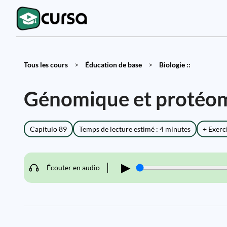
Tous les cours
>
Éducation de base
>
Biologie ::
Génomique et protéo
Capítulo 89
Temps de lecture estimé : 4 minutes
+ Exerc
▶
Écouter en audio