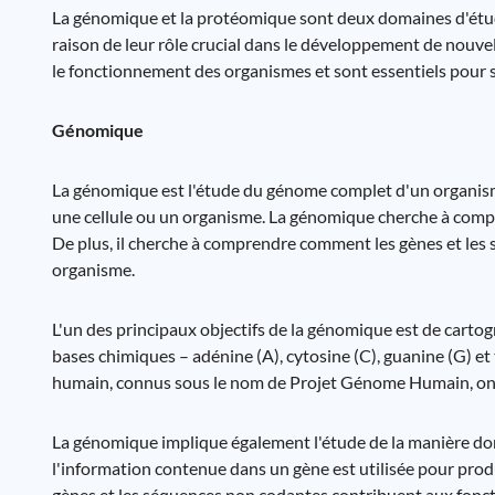
La génomique et la protéomique sont deux domaines d'étud
raison de leur rôle crucial dans le développement de nouv
le fonctionnement des organismes et sont essentiels pour 
Génomique
La génomique est l'étude du génome complet d'un organism
une cellule ou un organisme. La génomique cherche à comp
De plus, il cherche à comprendre comment les gènes et les 
organisme.
L'un des principaux objectifs de la génomique est de cartogr
bases chimiques – adénine (A), cytosine (C), guanine (G) 
humain, connus sous le nom de Projet Génome Humain, on
La génomique implique également l'étude de la manière dont
l'information contenue dans un gène est utilisée pour produ
gènes et les séquences non codantes contribuent aux foncti