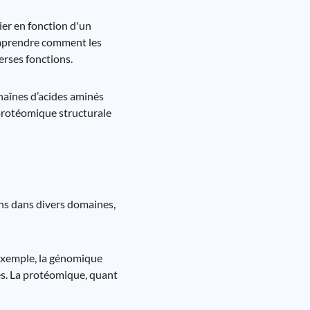
ier en fonction d'un
comprendre comment les
erses fonctions.
haînes d’acides aminés
 protéomique structurale
ns dans divers domaines,
exemple, la génomique
ues. La protéomique, quant