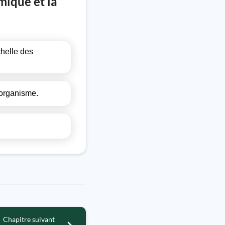
mique et la
chelle des
 organisme.
Chapitre suivant