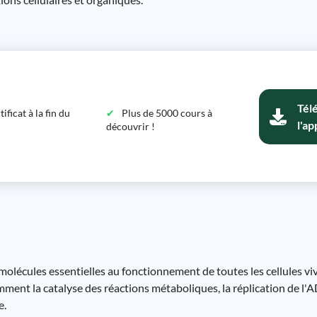
Tél
ficat à la fin du
Plus de 5000 cours à
l'ap
découvrir !
molécules essentielles au fonctionnement de toutes les cellules vi
ment la catalyse des réactions métaboliques, la réplication de l'
e.