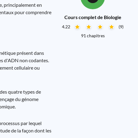
e, principalement en
amentaux pour comprendre
Cours complet de Biologie
4.22
(9)
91 chapitres
énétique présent dans
ces d'ADN non codantes.
ement cellulaire ou
 des quatre types de
quençage du génome
omique.
processus par lequel
tude de la façon dont les