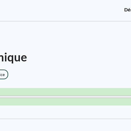
Dé
mique
ice