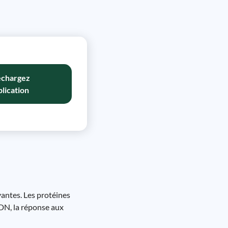
échargez
plication
vantes. Les protéines
ADN, la réponse aux