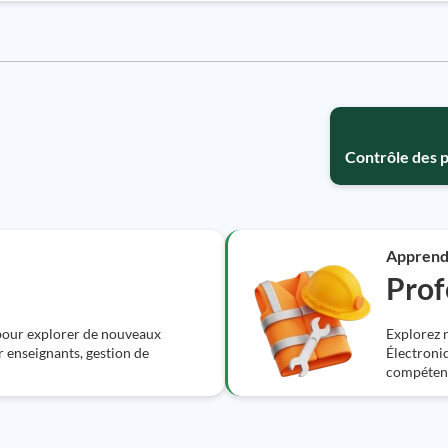
Contrôle des p
Apprend
Prof
 pour explorer de nouveaux
Explorez n
r enseignants, gestion de
Électroniq
compétenc