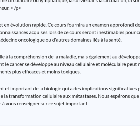
me circulatoire ou lymphatique, la survie dans la circulation, la sor
eur. < /p>
et en évolution rapide. Ce cours fournira un examen approfondi de
connaissances acquises lors de ce cours seront inestimables pour 
 médecine oncologique ou d'autres domaines liés à la santé.
ielle à la compréhension de la maladie, mais également au dévelop
le cancer se développe au niveau cellulaire et moléculaire peut no
ents plus efficaces et moins toxiques.
t et important de la biologie qui a des implications significatives
 de la transformation cellulaire aux métastases. Nous espérons que
 à vous renseigner sur ce sujet important.