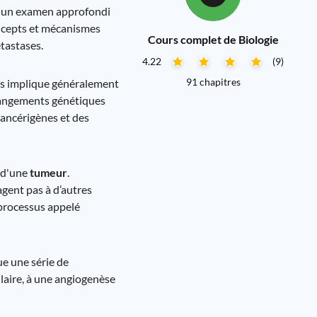
ra un examen approfondi
oncepts et mécanismes
Cours complet de Biologie
étastases.
4.22
(9)
91 chapitres
sus implique généralement
changements génétiques
ancérigènes et des
n d'une
tumeur
.
gent pas à d’autres
 processus appelé
ue une série de
ulaire, à une angiogenèse