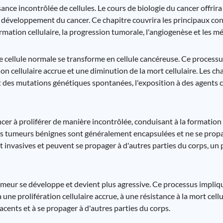
ance incontrôlée de cellules. Le cours de biologie du cancer offri
au développement du cancer. Ce chapitre couvrira les principaux c
mation cellulaire, la progression tumorale, l'angiogenèse et les m
ne cellule normale se transforme en cellule cancéreuse. Ce proces
on cellulaire accrue et une diminution de la mort cellulaire. Les 
des mutations génétiques spontanées, l'exposition à des agents c
ncer à proliférer de manière incontrôlée, conduisant à la formatio
es tumeurs bénignes sont généralement encapsulées et ne se propa
t invasives et peuvent se propager à d'autres parties du corps, un
umeur se développe et devient plus agressive. Ce processus impliq
e prolifération cellulaire accrue, à une résistance à la mort cell
jacents et à se propager à d'autres parties du corps.