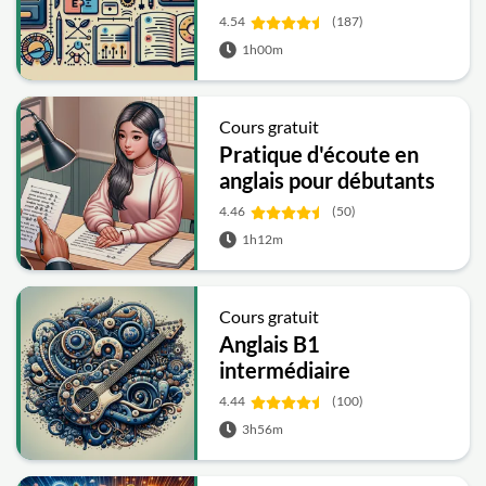
4.54
(187)
1h00m
Cours gratuit
Pratique d'écoute en
anglais pour débutants
4.46
(50)
1h12m
Cours gratuit
Anglais B1
intermédiaire
4.44
(100)
3h56m