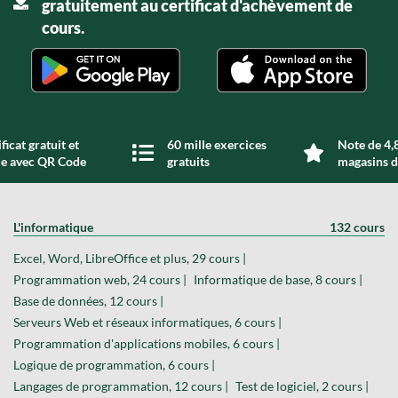
gratuitement au certificat d'achèvement de
cours.
ficat gratuit et
60 mille exercices
Note de 4,8
de avec QR Code
gratuits
magasins d
L'informatique
132 cours
Excel, Word, LibreOffice et plus, 29 cours |
Programmation web, 24 cours |
Informatique de base, 8 cours |
Base de données, 12 cours |
Serveurs Web et réseaux informatiques, 6 cours |
Programmation d'applications mobiles, 6 cours |
Logique de programmation, 6 cours |
Langages de programmation, 12 cours |
Test de logiciel, 2 cours |