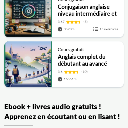
Conjugaison anglaise
niveau intermédiaire et
avancé
3.67
(3)
3h28m
15 exercices
Cours gratuit
Anglais complet du
débutant au avancé
3.6
(10)
16h51m
Ebook + livres audio gratuits !
Apprenez en écoutant ou en lisant !