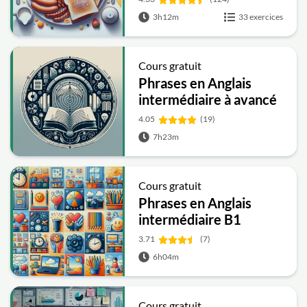
3h12m
33 exercices
Cours gratuit
Phrases en Anglais
intermédiaire à avancé
B2-C1
4.05
(19)
7h23m
Cours gratuit
Phrases en Anglais
intermédiaire B1
3.71
(7)
6h04m
Cours gratuit