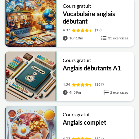
Cours gratuit
Vocabulaire anglais
débutant
4.37
(19)
10h10m
35 exercices
Cours gratuit
Anglais débutants A1
4.34
(167)
4h59m
2 exercices
Cours gratuit
Anglais complet
4.33
(124)