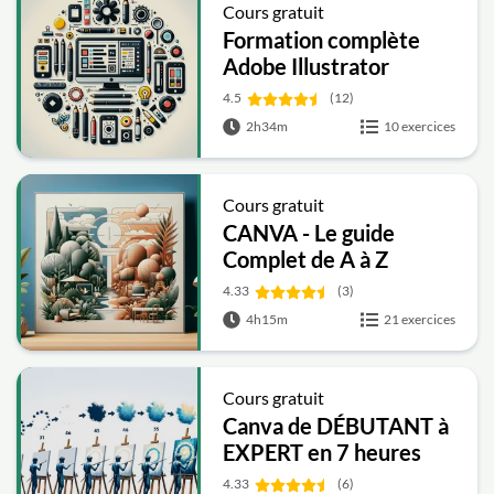
Cours gratuit
Formation complète
Adobe Illustrator
4.5
(12)
2h34m
10 exercices
Cours gratuit
CANVA - Le guide
Complet de A à Z
4.33
(3)
4h15m
21 exercices
Cours gratuit
Canva de DÉBUTANT à
EXPERT en 7 heures
4.33
(6)