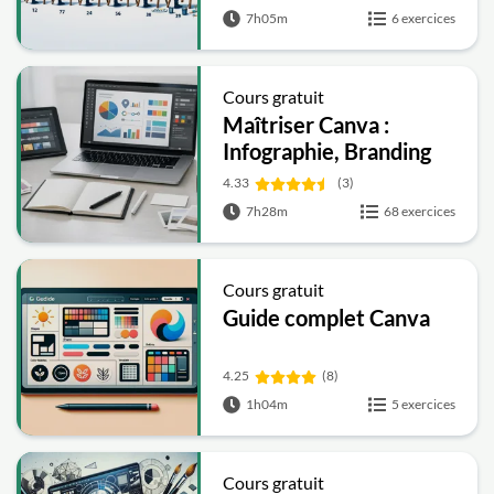
7h05m
6 exercices
Cours gratuit
Maîtriser Canva :
Infographie, Branding
and Animation Vidéo -
4.33
(3)
Débutant à Avancé
7h28m
68 exercices
Cours gratuit
Guide complet Canva
4.25
(8)
1h04m
5 exercices
Cours gratuit