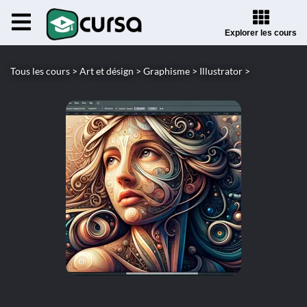
Explorer les cours
Tous les cours >
Art et désign >
Graphisme >
Illustrator >