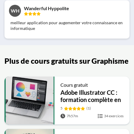
Wanderful Hyppolite
WH
meilleur application pour augementer votre connaissance en
informatique
Plus de cours gratuits sur Graphisme
Cours gratuit
Adobe Illustrator CC :
formation complète en
graphisme vectoriel
5
(1)
7h57m
34 exercices