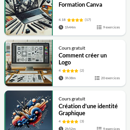
Formation Canva
4.18
(17)
1h44m
9 exercices
Cours gratuit
Comment créer un
Logo
4
(2)
3h38m
20 exercices
Cours gratuit
Création d'une identité
Graphique
4
(3)
2h52m
9 exercices