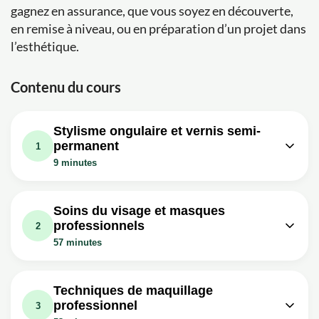
gagnez en assurance, que vous soyez en découverte,
en remise à niveau, ou en préparation d’un projet dans
l’esthétique.
Contenu du cours
Stylisme ongulaire et vernis semi-
permanent
1
9 minutes
Leçon vidéo : Stylisme ongulaire - La
03m
pose de capsules
Soins du visage et masques
professionnels
Exercice: Quelle est l'étape importante à réaliser après
2
avoir collé une capsule pour prolonger l'ongle naturel?
57 minutes
Leçon vidéo : Stylisme ongulaire -
04m
Leçon vidéo : Soin Visage - Les
Pose vernis semi permanent
masques - CAP Esthétique
25m
Techniques de maquillage
Exercice: Quel est l'un des avantages principaux du
Cosmétique
professionnel
3
vernis semi-permanent par rapport au vernis classique?