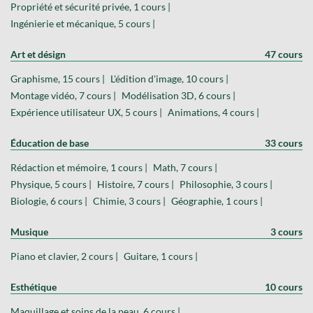
Propriété et sécurité privée, 1 cours |
Ingénierie et mécanique, 5 cours |
Art et désign
47 cours
Graphisme, 15 cours |
L'édition d'image, 10 cours |
Montage vidéo, 7 cours |
Modélisation 3D, 6 cours |
Expérience utilisateur UX, 5 cours |
Animations, 4 cours |
Éducation de base
33 cours
Rédaction et mémoire, 1 cours |
Math, 7 cours |
Physique, 5 cours |
Histoire, 7 cours |
Philosophie, 3 cours |
Biologie, 6 cours |
Chimie, 3 cours |
Géographie, 1 cours |
Musique
3 cours
Piano et clavier, 2 cours |
Guitare, 1 cours |
Esthétique
10 cours
Maquillage et soins de la peau, 6 cours |