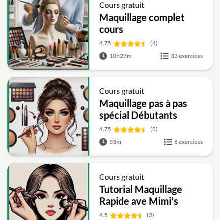
Cours gratuit
Maquillage complet
cours
4.75
(4)
10h27m
33 exercices
Cours gratuit
Maquillage pas à pas
spécial Débutants
4.75
(8)
53m
6 exercices
Cours gratuit
Tutorial Maquillage
Rapide ave Mimi's
Signature
4.5
(2)